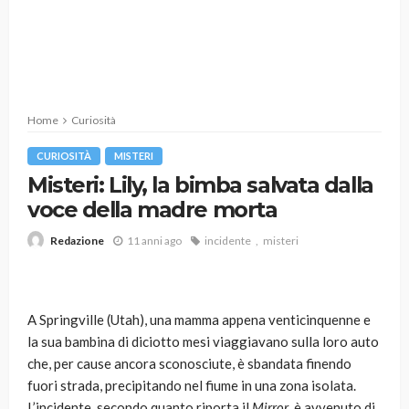
Home
Curiosità
CURIOSITÀ
MISTERI
Misteri: Lily, la bimba salvata dalla
voce della madre morta
11 anni ago
incidente
misteri
Redazione
A Springville (Utah), una mamma appena venticinquenne e
la sua bambina di diciotto mesi viaggiavano sulla loro auto
che, per cause ancora sconosciute, è sbandata finendo
fuori strada, precipitando nel fiume in una zona isolata.
L’incidente, secondo quanto riporta il
Mirror
, è avvenuto di