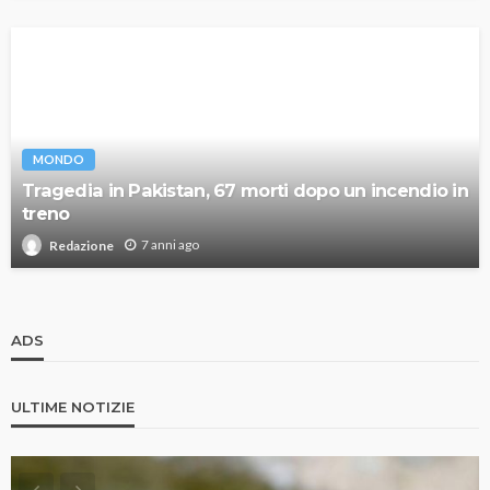
MONDO
Tragedia in Pakistan, 67 morti dopo un incendio in
treno
7 anni ago
Redazione
ADS
ULTIME NOTIZIE