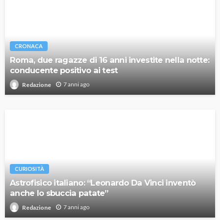
CRONACA
Roma, due ragazze di 16 anni investite nella notte:
conducente positivo ai test
7 anni ago
Redazione
CURIOSITÀ
Astrofisico italiano: “Leonardo Da Vinci inventò
anche lo sbuccia patate”
7 anni ago
Redazione