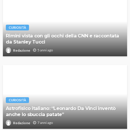
CURIOSITÀ
Rimini vista con gli occhi della CNN e raccontata
da Stanley Tucci
5 anni ago
Redazione
CURIOSITÀ
Astrofisico italiano: “Leonardo Da Vinci inventò
anche lo sbuccia patate”
7 anni ago
Redazione