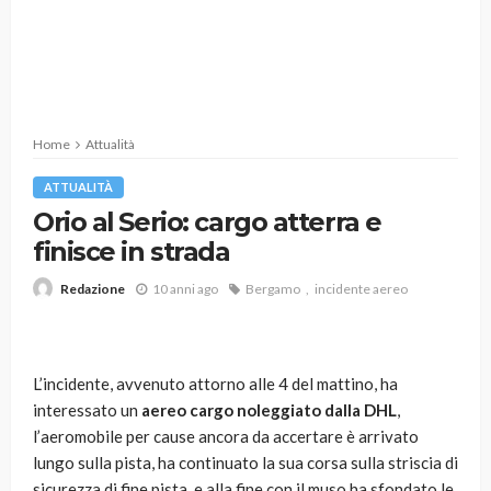
Home
Attualità
ATTUALITÀ
Orio al Serio: cargo atterra e
finisce in strada
10 anni ago
Bergamo
incidente aereo
Redazione
L’incidente, avvenuto attorno alle 4 del mattino, ha
interessato un
aereo cargo noleggiato dalla DHL
,
l’aeromobile per cause ancora da accertare è arrivato
lungo sulla pista, ha continuato la sua corsa sulla striscia di
sicurezza di fine pista, e alla fine con il muso ha sfondato le