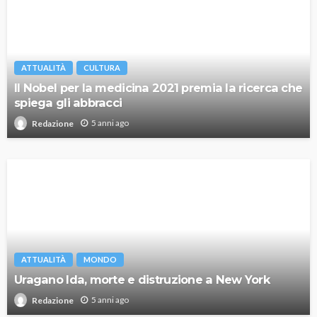
ATTUALITÀ
CULTURA
Il Nobel per la medicina 2021 premia la ricerca che
spiega gli abbracci
5 anni ago
Redazione
ATTUALITÀ
MONDO
Uragano Ida, morte e distruzione a New York
5 anni ago
Redazione