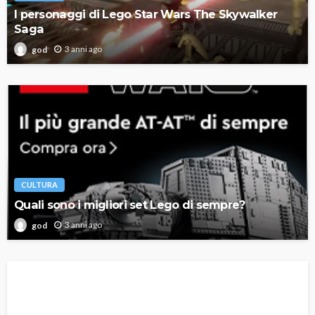
I personaggi di Lego Star Wars The Skywalker
Saga
3 anni ago
god
CULTURA
Quali sono i migliori set Lego di sempre?
3 anni ago
god