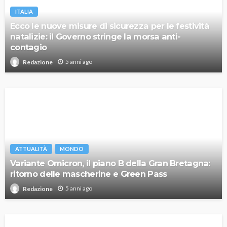
ITALIA
Ecco le nuove misure di sicurezza per le festività
natalizie: il Governo stringe la morsa anti-
contagio
5 anni ago
Redazione
ATTUALITÀ
MONDO
Variante Omicron, il piano B della Gran Bretagna:
ritorno delle mascherine e Green Pass
5 anni ago
Redazione