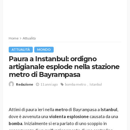
Home
Attualità
ATTUALITÀ
MONDO
Paura a Instanbul: ordigno
artigianale esplode nella stazione
metro di Bayrampasa
11 anni ago
bomba metro
Istanbul
Redazione
Attimi di paura ieri nella
metro
di Bayrampasa a
Istanbul
,
dove è avvenuta una
violenta esplosione
causata da una
bomba
. Inizialmente si era parlato di uno scoppio in