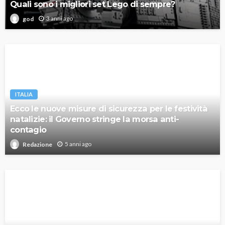
Quali sono i migliori set Lego di sempre?
3 anni ago
god
ITALIA
Ecco le nuove misure di sicurezza per le festività
natalizie: il Governo stringe la morsa anti-
contagio
5 anni ago
Redazione