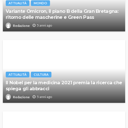
ATTUALITÀ
MONDO
Variante Omicron, il piano B della Gran Bretagna:
ritorno delle mascherine e Green Pass
5 anni ago
Redazione
ATTUALITÀ
CULTURA
Il Nobel per la medicina 2021 premia la ricerca che
spiega gli abbracci
5 anni ago
Redazione