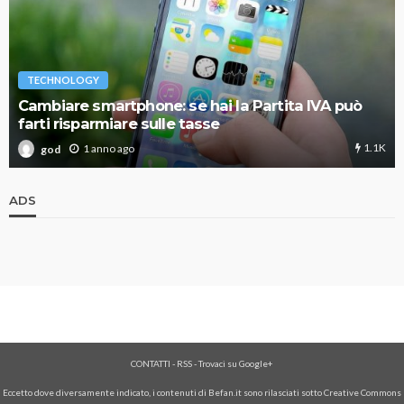
TECHNOLOGY
Cambiare smartphone: se hai la Partita IVA può
farti risparmiare sulle tasse
1.1K
1 anno ago
god
ADS
CONTATTI
-
RSS
-
Trovaci su Google+
Eccetto dove diversamente indicato, i contenuti di Befan.it sono rilasciati sotto Creative Commons