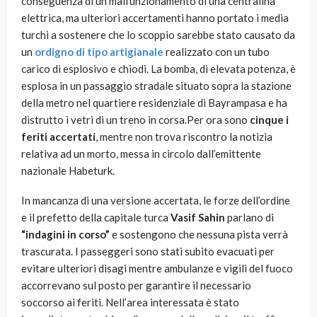
conseguenza di un malfunzionamento di una centralina
elettrica, ma ulteriori accertamenti hanno portato i media
turchi a sostenere che lo scoppio sarebbe stato causato da
un
ordigno di tipo artigianale
realizzato con un tubo
carico di esplosivo e chiodi. La bomba, di elevata potenza, è
esplosa in un passaggio stradale situato sopra la stazione
della metro nel quartiere residenziale di Bayrampasa e ha
distrutto i vetri di un treno in corsa.Per ora sono
cinque i
feriti accertati
, mentre non trova riscontro la notizia
relativa ad un morto, messa in circolo dall’emittente
nazionale Habeturk.
In mancanza di una versione accertata, le forze dell’ordine
e il prefetto della capitale turca
Vasif Sahin
parlano di
“indagini in corso”
e sostengono che nessuna pista verrà
trascurata. I passeggeri sono stati subito evacuati per
evitare ulteriori disagi mentre ambulanze e vigili del fuoco
accorrevano sul posto per garantire il necessario
soccorso ai feriti. Nell’area interessata è stato