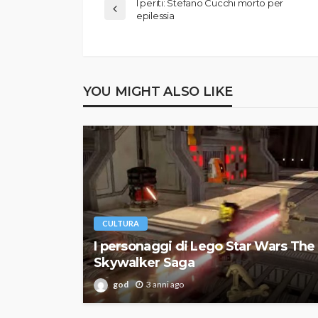
I periti: Stefano Cucchi morto per
epilessia
YOU MIGHT ALSO LIKE
CULTURA
I personaggi di Lego Star Wars The
Skywalker Saga
god
3 anni ago