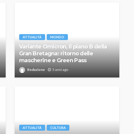
ATTUALITÀ
MONDO
Variante Omicron, il piano B della
Gran Bretagna: ritorno delle
mascherine e Green Pass
Redazione
5 anni ago
ATTUALITÀ
CULTURA