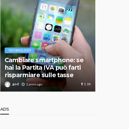
VARIE
TECHNOLOGY
Migliori r
Cambiare smartphone: se
guida agg
hai la Partita IVA può farti
scegliere
risparmiare sulle tasse
perfetto
1.1K
god
god
1 anno ago
1 an
ADS