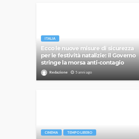
ITALIA
Ecco le nuove misure di sicurezza
per le festività natalizie: il Governo
stringe la morsa anti-contagio
Redazione
5 anni ago
CINEMA
TEMPO LIBERO