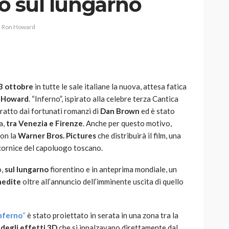
to sul lungarno
Ron Howard
AUTO
SPORT
MG alle Final 8 di Coppa
3 ottobre
in tutte le sale italiane la nuova, attesa fatica
Davis: tennis mondiale e
 Howard
. “Inferno”, ispirato alla celebre terza Cantica
passione per
tratto dai fortunati romanzi di
Dan Brown
ed è stato
quale
l’automobilismo
a,
tra Venezia e Firenze
. Anche per questo motivo,
o prato
abbracciano la stessa causa
con la
Warner Bros. Pictures
che distribuirà il film, una
 cornice del capoluogo toscano.
784
579
god
9 mesi ago
o,
sul lungarno
fiorentino e in anteprima mondiale, un
nedite
oltre all’annuncio dell’imminente uscita di quello
nferno
“
è stato proiettato in serata in una zona tra la
 degli effetti 3D
che si innalzavano direttamente dal