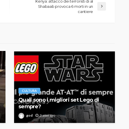
Kenya: attacco dei terroristi di al
Shabaab provoca 6 morti in un
cantiere
CULTURA
Quali sono i migliori set Lego di
sempre?
god
3 anni ago