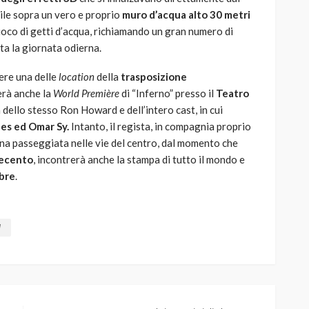
ibile sopra un vero e proprio
muro d’acqua alto 30 metri
gioco di getti d’acqua, richiamando un gran numero di
ta la giornata odierna.
sere una delle
location
della
trasposizione
erà anche la
World Première
di “Inferno” presso il
Teatro
a dello stesso Ron Howard e dell’intero cast, in cui
nes ed Omar Sy.
Intanto, il regista, in compagnia proprio
 una passeggiata nelle vie del centro, dal momento che
uecento
, incontrerà anche la stampa di tutto il mondo e
obre
.
d