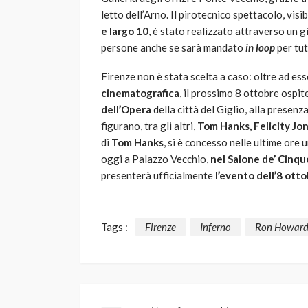
letto dell’Arno. Il pirotecnico spettacolo, vis
e largo 10
, è stato realizzato attraverso un 
persone anche se sarà mandato
in loop
per tut
Firenze non è stata scelta a caso: oltre ad es
cinematografica
, il prossimo 8 ottobre ospit
dell’Opera
della città del Giglio, alla presenz
figurano, tra gli altri,
Tom Hanks, Felicity Jo
di
Tom Hanks
, si è concesso nelle ultime ore
oggi a Palazzo Vecchio,
nel Salone de’ Cinq
presenterà ufficialmente
l’evento dell’8 ott
Tags :
Firenze
Inferno
Ron Howar