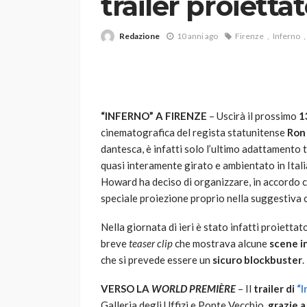
trailer proietta
Redazione
10 anni ago
Firenze
Inferno
“INFERNO” A FIRENZE
– Uscirà il prossimo
1
cinematografica del regista statunitense
Ron
VARIE
dantesca, è infatti solo l’ultimo adattamento 
Robot tagliaerba: 
quasi interamente girato e ambientato in Itali
scegliere per il tu
Howard ha deciso di organizzare, in accordo 
speciale proiezione proprio nella suggestiva
god
1 anno ago
Nella giornata di ieri è stato infatti proiettat
breve
teaser clip
che mostrava alcune
scene i
che si prevede essere un
sicuro blockbuster
.
VERSO LA
WORLD PREMIÈRE
– Il
trailer di
“I
Galleria degli Uffizi e Ponte Vecchio,
grazie a