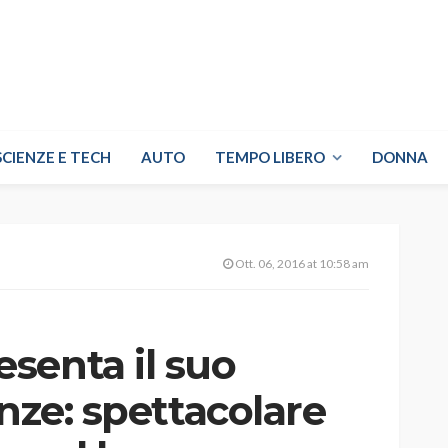
SCIENZE E TECH
AUTO
TEMPO LIBERO
DONNA
Ott. 06, 2016 at 10:58 am
senta il suo
enze: spettacolare