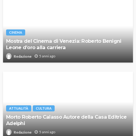
CINEMA
Mostra del Cinema di Venezia: Roberto Benigni
Leone d’oro alla carriera
5 anni ago
Redazione
ATTUALITÀ
CULTURA
Morto Roberto Calasso Autore della Casa Editrice
Adelphi
5 anni ago
Redazione