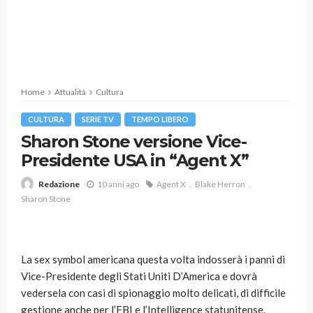
Home
Attualità
Cultura
CULTURA
SERIE TV
TEMPO LIBERO
Sharon Stone versione Vice-
Presidente USA in “Agent X”
10 anni ago
Agent X
Blake Herron
Redazione
Sharon Stone
La sex symbol americana questa volta indosserà i panni di
Vice-Presidente degli Stati Uniti D’America e dovrà
vedersela con casi di spionaggio molto delicati, di difficile
gestione anche per l’FBI e l’Intelligence statunitense.