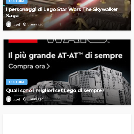
CULTURA
I personaggi di Lego Star Wars The Skywalker
Saga
3 anni ago
god
CULTURA
Quali sono i migliori set Lego di sempre?
3 anni ago
god