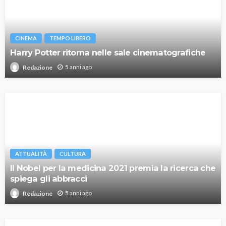
CINEMA
TEMPO LIBERO
Harry Potter ritorna nelle sale cinematografiche
5 anni ago
Redazione
ATTUALITÀ
CULTURA
Il Nobel per la medicina 2021 premia la ricerca che
spiega gli abbracci
5 anni ago
Redazione