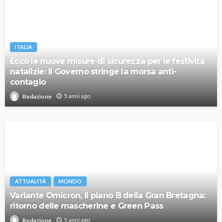
ITALIA
Ecco le nuove misure di sicurezza per le festività
natalizie: il Governo stringe la morsa anti-
contagio
5 anni ago
Redazione
ATTUALITÀ
MONDO
Variante Omicron, il piano B della Gran Bretagna:
ritorno delle mascherine e Green Pass
5 anni ago
Redazione