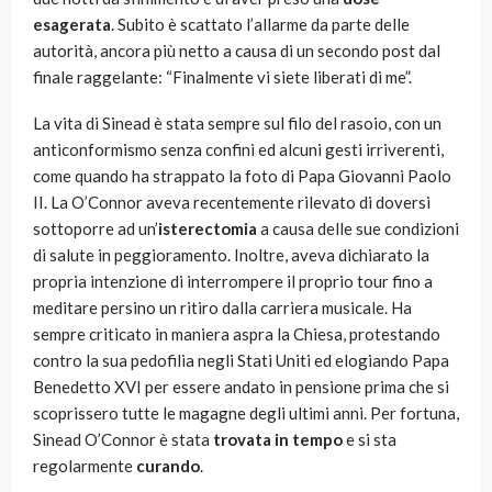
esagerata
. Subito è scattato l’allarme da parte delle
autorità, ancora più netto a causa di un secondo post dal
finale raggelante: “Finalmente vi siete liberati di me”.
La vita di Sinead è stata sempre sul filo del rasoio, con un
anticonformismo senza confini ed alcuni gesti irriverenti,
come quando ha strappato la foto di Papa Giovanni Paolo
II. La O’Connor aveva recentemente rilevato di doversi
sottoporre ad un’
isterectomia
a causa delle sue condizioni
di salute in peggioramento. Inoltre, aveva dichiarato la
propria intenzione di interrompere il proprio tour fino a
meditare persino un ritiro dalla carriera musicale. Ha
sempre criticato in maniera aspra la Chiesa, protestando
contro la sua pedofilia negli Stati Uniti ed elogiando Papa
Benedetto XVI per essere andato in pensione prima che si
scoprissero tutte le magagne degli ultimi anni. Per fortuna,
Sinead O’Connor è stata
trovata in tempo
e si sta
regolarmente
curando
.