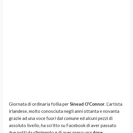
Giornata di ordinaria follia per
Sinead O’Connor
. L’artista
irlandese, molto conosciuta negli anni ottanta e novanta
grazie ad una voce fuori dal comune ed alcuni pezzi di
assoluto livello, ha scritto su Facebook di aver passato
due notti da sfinimento e di aver preso una
dose