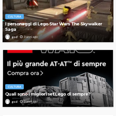
CULTURA
I personaggi di Lego Star Wars The Skywalker
Saga
3 anni ago
god
CULTURA
Quali sono i migliori set Lego di sempre?
3 anni ago
god