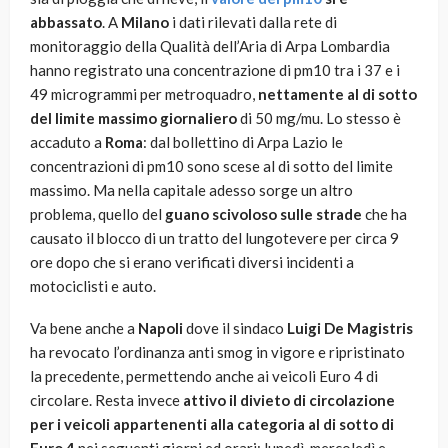
abbassato
. A
Milano
i dati rilevati dalla rete di
monitoraggio della Qualità dell’Aria di Arpa Lombardia
hanno registrato una concentrazione di pm10 tra i 37 e i
49 microgrammi per metroquadro,
nettamente al di sotto
del limite massimo giornaliero
di 50 mg/mu. Lo stesso è
accaduto a
Roma
: dal bollettino di Arpa Lazio le
concentrazioni di pm10 sono scese al di sotto del limite
massimo. Ma nella capitale adesso sorge un altro
problema, quello del
guano scivoloso sulle strade
che ha
causato il blocco di un tratto del lungotevere per circa 9
ore dopo che si erano verificati diversi incidenti a
motociclisti e auto.
Va bene anche a
Napoli
dove il sindaco
Luigi De Magistris
ha revocato l’ordinanza anti smog in vigore e ripristinato
la precedente, permettendo anche ai veicoli Euro 4 di
circolare. Resta invece
attivo il divieto di circolazione
per i veicoli appartenenti alla categoria al di sotto di