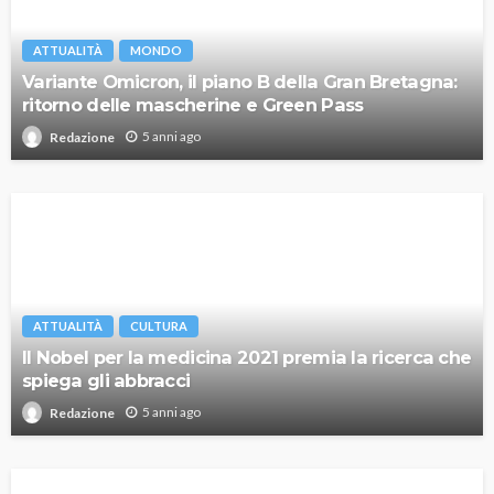
ATTUALITÀ
MONDO
Variante Omicron, il piano B della Gran Bretagna:
ritorno delle mascherine e Green Pass
5 anni ago
Redazione
ATTUALITÀ
CULTURA
Il Nobel per la medicina 2021 premia la ricerca che
spiega gli abbracci
5 anni ago
Redazione