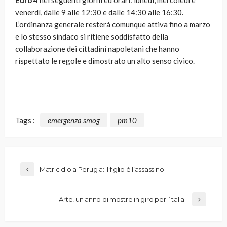
Euro 4
nei seguenti giorni ed orari: lunedì, mercoledì e
venerdì, dalle 9 alle 12:30 e dalle 14:30 alle 16:30.
L’ordinanza generale resterà comunque attiva fino a marzo
e lo stesso sindaco si ritiene soddisfatto della
collaborazione dei cittadini napoletani che hanno
rispettato le regole e dimostrato un alto senso civico.
Tags :
emergenza smog
pm10
Matricidio a Perugia: il figlio è l’assassino
Arte, un anno di mostre in giro per l’Italia