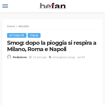
Home
Attualità
ATTUALITÀ
ITALIA
Smog: dopo la pioggia si respira a
Milano, Roma e Napoli
11 anni ago
emergenza smog
pm10
Redazione