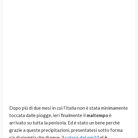
Dopo più di due mesi in cui l’Italia non è stata minimamente
toccata dalle piogge, ieri finalmente il
maltempo
è
arrivato su tutta la penisola. Ed è stato un bene perchè
grazie a queste precipitazioni, presentatesi sotto forma
sia di pioggia che di neve, il
valore del pm10
si è