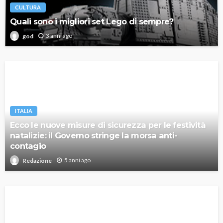
CULTURA
Quali sono i migliori set Lego di sempre?
3 anni ago
god
ITALIA
Ecco le nuove misure di sicurezza per le festività
natalizie: il Governo stringe la morsa anti-
contagio
5 anni ago
Redazione