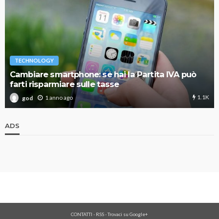
TECHNOLOGY
Cambiare smartphone: se hai la Partita IVA può
farti risparmiare sulle tasse
1.1K
1 anno ago
god
ADS
CONTATTI
-
RSS
-
Trovaci su Google+