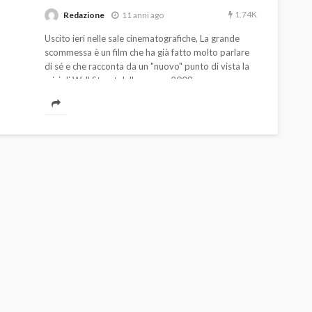
1.74K
Redazione
11 anni ago
Uscito ieri nelle sale cinematografiche, La grande
scommessa è un film che ha già fatto molto parlare
di sé e che racconta da un "nuovo" punto di vista la
crisi di Wall Street dello scorso 2008.
AUTO
SPORT
MG alle Final 8 di Coppa
Davis: tennis mondiale e
passione per
quale
l’automobilismo
o prato
abbracciano la stessa causa
784
581
god
9 mesi ago