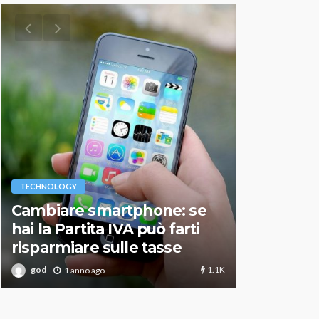
VARIE
TECHNOLOGY
Migliori r
Cambiare smartphone: se
guida agg
hai la Partita IVA può farti
scegliere
risparmiare sulle tasse
perfetto
1.1K
god
god
1 anno ago
1 an