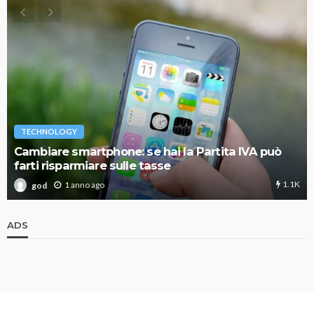
TECHNOLOGY
Cambiare smartphone: se hai la Partita IVA può
farti risparmiare sulle tasse
1.1K
1 anno ago
god
ADS