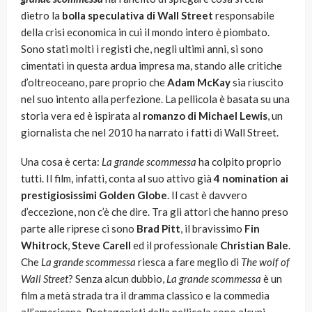
dietro la
bolla speculativa di Wall Street
responsabile
della crisi economica in cui il mondo intero è piombato.
Sono stati molti i registi che, negli ultimi anni, si sono
cimentati in questa ardua impresa ma, stando alle critiche
d’oltreoceano, pare proprio che
Adam McKay
sia riuscito
nel suo intento alla perfezione. La pellicola è basata su una
storia vera ed è ispirata al
romanzo di Michael Lewis
, un
giornalista che nel 2010 ha narrato i fatti di Wall Street.
Una cosa è certa:
La grande scommessa
ha colpito proprio
tutti. Il film, infatti, conta al suo attivo già
4 nomination ai
prestigiosissimi Golden Globe
. Il cast è davvero
d’eccezione, non c’è che dire. Tra gli attori che hanno preso
parte alle riprese ci sono
Brad Pitt
, il bravissimo
Fin
Whitrock
,
Steve Carell
ed il professionale
Christian Bale
.
Che
La grande scommessa
riesca a fare meglio di
The wolf of
Wall Street
? Senza alcun dubbio,
La grande scommessa
è un
film a metà strada tra il dramma classico e la commedia