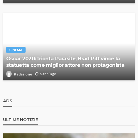
CINEMA
Oscar 2020: trionfa Parasite, Brad Pitt vince la
statuetta come miglior attore non protagonista
6 anni ago
Redazione
ADS
ULTIME NOTIZIE