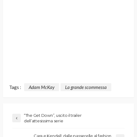
Tags :
Adam McKay
La grande scommessa
“The Get Down”, uscito il trailer
dell’attesissima serie
Cara e Kendall: dalle passerelle al fashion