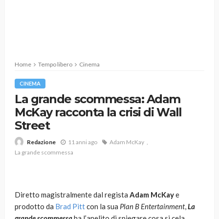
Home
Tempo libero
Cinema
CINEMA
La grande scommessa: Adam
McKay racconta la crisi di Wall
Street
11 anni ago
Adam McKay
Redazione
La grande scommessa
Diretto magistralmente dal regista
Adam McKay
e
prodotto da
Brad Pitt
con la sua
Plan B Entertainment
,
La
grande scommessa
ha l’anelito di spiegare cosa si cela