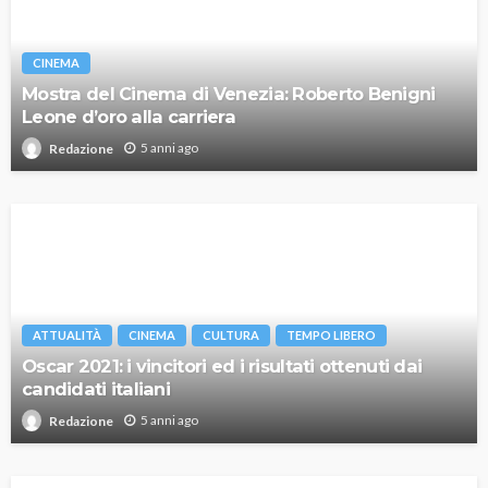
CINEMA
Mostra del Cinema di Venezia: Roberto Benigni
Leone d’oro alla carriera
5 anni ago
Redazione
ATTUALITÀ
CINEMA
CULTURA
TEMPO LIBERO
Oscar 2021: i vincitori ed i risultati ottenuti dai
candidati italiani
5 anni ago
Redazione