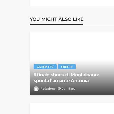
YOU MIGHT ALSO LIKE
GOSSIP E TV
SERIE TV
Il finale shock di Montalbano:
spunta l’amante Antonia
Redazione
5 anni ago