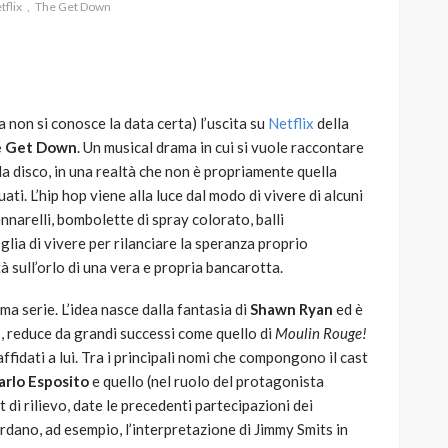
tflix
The Get Down
a non si conosce la data certa) l’uscita su
Netflix
della
AUTO
SPORT
 Get Down
. Un musical drama in cui si vuole raccontare
MG alle Final 8 di Coppa
lla disco, in una realtà che non è propriamente quella
Davis: tennis mondiale e
uati. L’hip hop viene alla luce dal modo di vivere di alcuni
passione per
nnarelli, bombolette di spray colorato, balli
quale
l’automobilismo
glia di vivere per rilanciare la speranza proprio
o prato
abbracciano la stessa causa
à sull’orlo di una vera e propria bancarotta.
786
583
god
9 mesi ago
a serie. L’idea nasce dalla fantasia di
Shawn Ryan
ed è
n
, reduce da grandi successi come quello di
Moulin Rouge!
affidati a lui. Tra i principali nomi che compongono il cast
arlo Esposito
e quello (nel ruolo del protagonista
ast di rilievo, date le precedenti partecipazioni dei
cordano, ad esempio, l’interpretazione di Jimmy Smits in