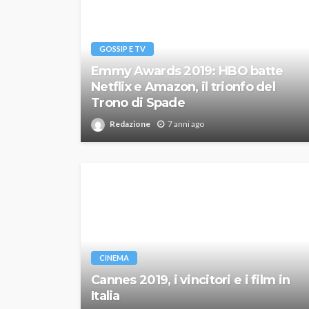
GOSSIP E TV
Emmy Awards 2019: HBO batte
Netflix e Amazon, il trionfo del
Trono di Spade
Redazione
7 anni ago
CINEMA
Cannes 2019, i vincitori e i film in
Italia