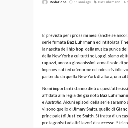
Redazione
11 anni ago
Baz Luhrmann
Ne
E’ prevista per i prossimi mesi (anche se ancor
serie firmata
Baz Luhrmann
ed intitolata
The
la nascita dell’
hip hop
, della musica punk e de
della New York a cui tutti noi, oggi, siamo abit
VARIE
ragazzi, ancora giovanissimi, armati solo di pe
Robot tagliaerba: 
improvvisati ed un’enorme ed indescrivibile vo
scegliere per il tu
partendo da quella New York di allora, una citt
god
1 anno ago
Nomi importanti stanno dietro quest’attesissim
affidata alla regia del già noto
Baz Luhrman
e
Australia
. Alcuni episodi della serie saranno 
vi sono quello di
Jimmy Smits
, quello di
Gianc
principale) di
Justice Smith
. Si tratta di un c
protagonisti ad altri lavori di successo. Si ri