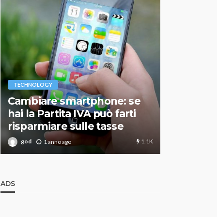
VARIE
TECHNOLOGY
Migliori r
Cambiare smartphone: se
guida agg
hai la Partita IVA può farti
scegliere
risparmiare sulle tasse
perfetto
1.1K
god
god
1 anno ago
1 an
ADS