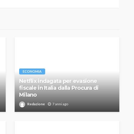
ECONOMIA
Netflix indagata per evasione
fiscale in Italia dalla Procura di
Milano
Redazione
7 anni ago