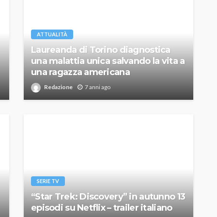
ATTUALITÀ
Laureanda di Torino diagnostica
una malattia unica salvando la vita a
una ragazza americana
Redazione
7 anni ago
SERIE TV
“Star Trek: Discovery” in autunno 13
episodi su Netflix – trailer italiano