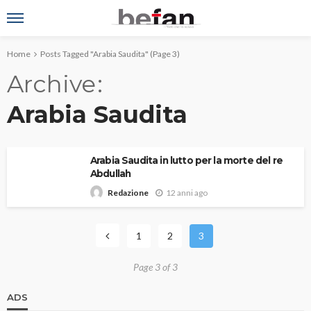
Home
Posts Tagged "Arabia Saudita"
(Page 3)
Archive
Arabia Saudita
Arabia Saudita in lutto per la morte del re
Abdullah
12 anni ago
Redazione
1
2
3
Page 3 of 3
ADS