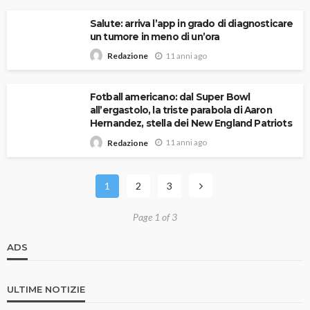
Salute: arriva l’app in grado di diagnosticare
un tumore in meno di un’ora
11 anni ago
Redazione
Fotball americano: dal Super Bowl
all’ergastolo, la triste parabola di Aaron
Hernandez, stella dei New England Patriots
11 anni ago
Redazione
1
2
3
Page 1 of 3
ADS
ULTIME NOTIZIE