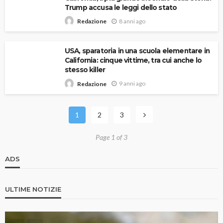
Trump accusa le leggi dello stato
8 anni ago
Redazione
USA, sparatoria in una scuola elementare in
California: cinque vittime, tra cui anche lo
stesso killer
9 anni ago
Redazione
1
2
3
Page 1 of 3
ADS
ULTIME NOTIZIE