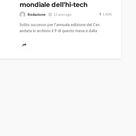
mondiale dell’hi-tech
1.83K
Redazione
12 anni ago
Solito successo per l'annuale edizione del Ces
andata in archivio il 9 di questo mese e dalla
rassegna americana la solita camionata di novità.
Ecco alcune delle più interessanti.
AUTO
SPORT
MG alle Final 8 di Coppa
Davis: tennis mondiale e
passione per
quale
l’automobilismo
o prato
abbracciano la stessa causa
785
582
god
9 mesi ago