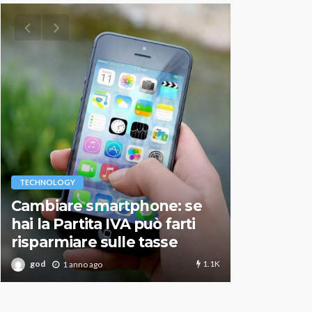
VARIE
TECHNOLOGY
Migliori r
Cambiare smartphone: se
guida agg
hai la Partita IVA può farti
scegliere
risparmiare sulle tasse
perfetto
1.1K
god
god
1 anno ago
1 an