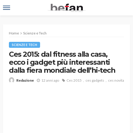
Home
Scienze e Tech
SCIENZE E TECH
Ces 2015: dal fitness alla casa,
ecco i gadget più interessanti
dalla fiera mondiale dell’hi-tech
12 anni ago
Ces 2015
ces gadgets
ces novita
Redazione