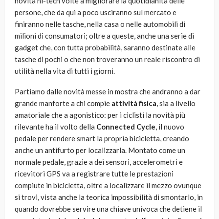
novità hi-tech volte a migliorare la quotidianità delle
persone, che da qui a poco usciranno sul mercato e
finiranno nelle tasche, nella casa o nelle automobili di
milioni di consumatori; oltre a queste, anche una serie di
gadget che, con tutta probabilità, saranno destinate alle
tasche di pochi o che non troveranno un reale riscontro di
utilità nella vita di tutti i giorni.
Partiamo dalle novità messe in mostra che andranno a dar
grande manforte a chi compie
attività fisica
, sia a livello
amatoriale che a agonistico: per i ciclisti la novità più
rilevante ha il volto della
Connected Cycle
, il nuovo
pedale per rendere smart la propria bicicletta, creando
anche un antifurto per localizzarla. Montato come un
normale pedale, grazie a dei sensori, accelerometri e
ricevitori GPS va a registrare tutte le prestazioni
compiute in bicicletta, oltre a localizzare il mezzo ovunque
si trovi, vista anche la teorica impossibilità di smontarlo, in
quando dovrebbe servire una chiave univoca che detiene il