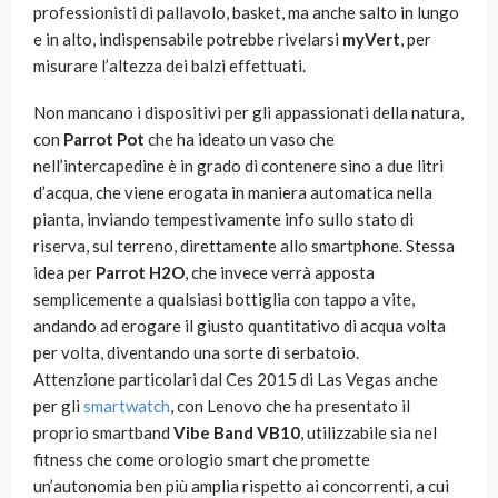
professionisti di pallavolo, basket, ma anche salto in lungo
e in alto, indispensabile potrebbe rivelarsi
myVert
, per
misurare l’altezza dei balzi effettuati.
Non mancano i dispositivi per gli appassionati della natura,
con
Parrot Pot
che ha ideato un vaso che
nell’intercapedine è in grado di contenere sino a due litri
d’acqua, che viene erogata in maniera automatica nella
pianta, inviando tempestivamente info sullo stato di
riserva, sul terreno, direttamente allo smartphone. Stessa
idea per
Parrot H2O
, che invece verrà apposta
semplicemente a qualsiasi bottiglia con tappo a vite,
andando ad erogare il giusto quantitativo di acqua volta
per volta, diventando una sorte di serbatoio.
Attenzione particolari dal Ces 2015 di Las Vegas anche
per gli
smartwatch
, con Lenovo che ha presentato il
proprio smartband
Vibe Band VB10
, utilizzabile sia nel
fitness che come orologio smart che promette
un’autonomia ben più amplia rispetto ai concorrenti, a cui