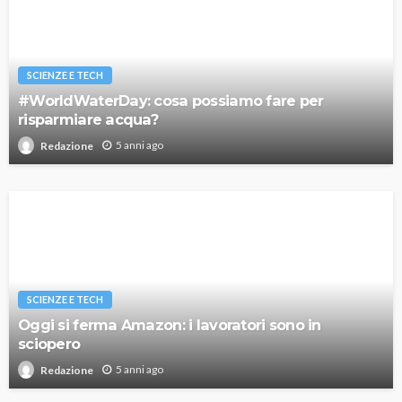
SCIENZE E TECH
#WorldWaterDay: cosa possiamo fare per
risparmiare acqua?
5 anni ago
Redazione
SCIENZE E TECH
Oggi si ferma Amazon: i lavoratori sono in
sciopero
5 anni ago
Redazione