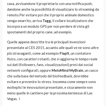
casa, avvisandone il proprietario con una notifica push,
dandone anche la possibilità di visualizzare lo streaming da
remoto.Per evitare poi che il proprio animale domestico
venga smarrito, arriva
Tagg,
il collare localizzatore che
incorpora un modulo GPS per non perdere di vista gli
spostamenti del proprio cane, ad esempio.
Quelle appene descritte tra le principali invenzioni
presentate al CES 2015, accanto alle quali ve ne sono altre
più stravaganti, come ad esempio
FlapIt
, un contatore
fisico, con caratteri rotanti, che si aggiorna in tempo reale
sui dati (followers, fans, visualizzazioni) presi dai social
network configurati, oppure
MeloMind MyBrain
, un casco
che sulla base del metodo del biofeedback, dovrebbe
evitare e prevenire lo stress. Insomma come sempre sono
molteplici le innovazioni presentate, e sicuramente non
meno quelle in cantiere per la prossima kermesse di Las
Vegas. l
Connected Cycle
Tagg