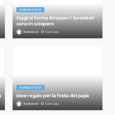
SCIENZE E TECH
Oggi si ferma Amazon: i lavoratori
sono in sciopero
Redazione
5 anni ago
SCIENZE E TECH
a
Idee regalo per la festa del papà
Redazione
5 anni ago