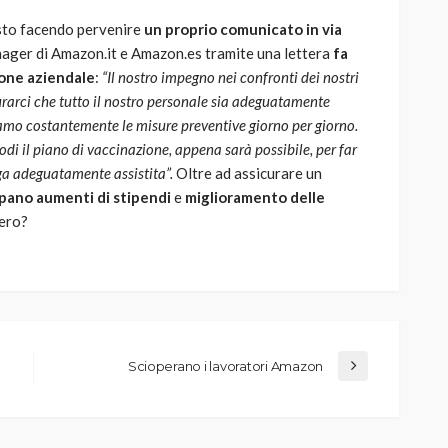
osto facendo pervenire
un proprio comunicato in via
nager di Amazon.it e Amazon.es tramite una lettera
fa
zione aziendale
:
“Il nostro impegno nei confronti dei nostri
rarci che tutto il nostro personale sia adeguatamente
mo costantemente le misure preventive giorno per giorno.
odi il piano di vaccinazione, appena sarà possibile, per far
nga adeguatamente assistita”.
Oltre ad assicurare un
ipano aumenti di stipendi
e
miglioramento delle
vero?
Scioperano i lavoratori Amazon