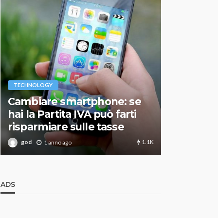
VARIE
TECHNOLOGY
Migliori r
Cambiare smartphone: se
guida agg
hai la Partita IVA può farti
scegliere
risparmiare sulle tasse
perfetto
1.1K
god
god
1 anno ago
1 an
ADS