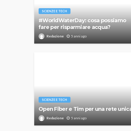
SCIENZE E TECH
#WorldWaterDay: cosa possiamo
fare per risparmiare acqua?
Redazione
5 anni ago
SCIENZE E TECH
Open Fiber e Tim per una rete unic
Redazione
5 anni ago