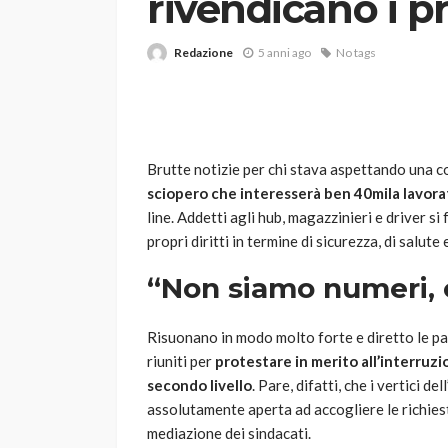
rivendicano i pr
Redazione
5 anni ago
No tags
Brutte notizie per chi stava aspettando una
sciopero che interesserà ben 40mila lavorat
VARIE
line. Addetti agli hub, magazzinieri e driver s
Robot tagliaerba: 
propri diritti in termine di sicurezza, di salute
scegliere per il tu
“Non siamo numeri, c
god
1 anno ago
Risuonano in modo molto forte e diretto le par
riuniti per
protestare in merito all’interruzi
secondo livello
. Pare, difatti, che i vertici d
assolutamente aperta ad accogliere le richies
mediazione dei sindacati.