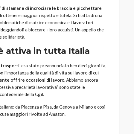
7 di stamane di incrociare le braccia e picchettare
di ottenere maggior rispetto e tutela. Si tratta di una
problematiche di matrice economica e
i lavoratori
aldeggiandoli a bloccare i loro acquisti. Un appello che
e solidarietà.
ttiva in tutta Italia
iltrasporti
, era stato preannunciato ben dieci giorni fa,
l’importanza della qualità di vita sul lavoro di cui
ente offrire occasioni di lavoro
. Abbiamo ancora
eccessiva precarietà lavorativa”, sono state le
 confederale della Cgil.
italiane: da Piacenza a Pisa, da Genova a Milano e così
accuse maggiori rivolte ad Amazon.