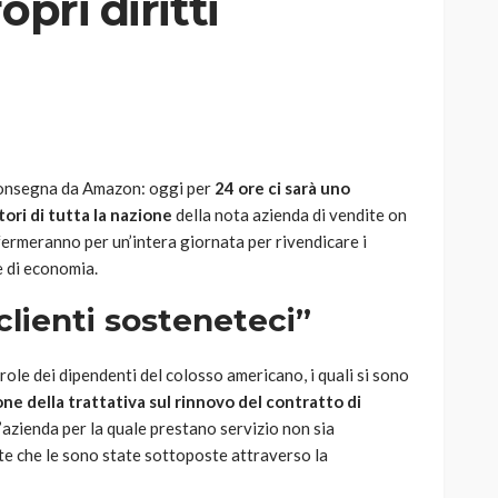
opri diritti
AUTO
SPORT
MG alle Final 8 di Coppa
 consegna da Amazon: oggi per
24 ore ci sarà uno
Davis: tennis mondiale e
ori di tutta la nazione
della nota azienda di vendite on
passione per
i fermeranno per un’intera giornata per rivendicare i
quale
l’automobilismo
 e di economia.
o prato
abbracciano la stessa causa
lienti sosteneteci”
784
581
god
9 mesi ago
ole dei dipendenti del colosso americano, i quali si sono
one della trattativa sul rinnovo del contratto di
ell’azienda per la quale prestano servizio non sia
te che le sono state sottoposte attraverso la