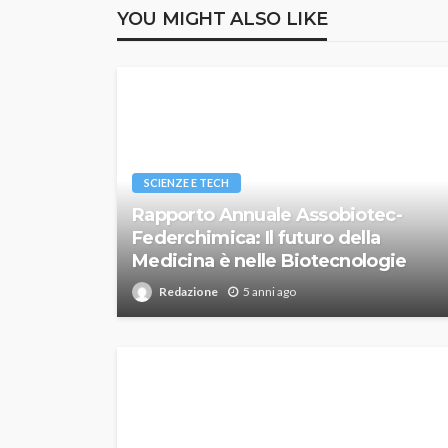
YOU MIGHT ALSO LIKE
SCIENZE E TECH
Rapporto Annuale Assobiotec-
Federchimica: Il futuro della
Medicina è nelle Biotecnologie
Redazione
5 anni ago