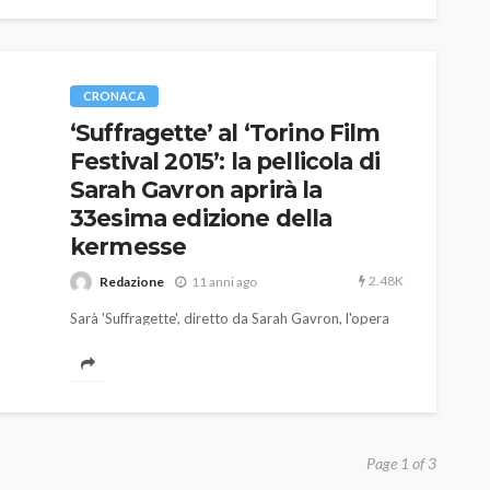
CRONACA
‘Suffragette’ al ‘Torino Film
Festival 2015’: la pellicola di
Sarah Gavron aprirà la
33esima edizione della
kermesse
2.48K
Redazione
11 anni ago
Sarà 'Suffragette', diretto da Sarah Gavron, l'opera
di apertura della 33esima edizione del 'Torino Film
Festival', la tradizionale kermesse che andrà in scena
dal 20 al 28 novembre nel capoluogo piemontese.
Page 1 of 3