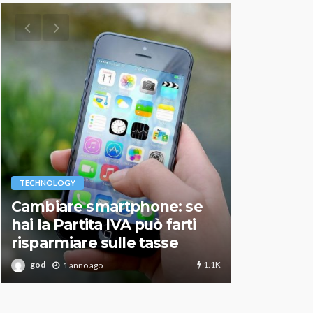
VARIE
TECHNOLOGY
Migliori r
Cambiare smartphone: se
guida agg
hai la Partita IVA può farti
scegliere
risparmiare sulle tasse
perfetto
1.1K
god
god
1 anno ago
1 an