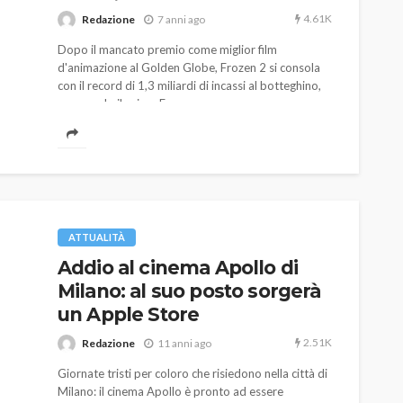
4.61K
Redazione
7 anni ago
Dopo il mancato premio come miglior film
d'animazione al Golden Globe, Frozen 2 si consola
con il record di 1,3 miliardi di incassi al botteghino,
superando il primo Frozen.
AUTO
SPORT
MG alle Final 8 di Coppa
Davis: tennis mondiale e
ATTUALITÀ
passione per
Addio al cinema Apollo di
quale
l’automobilismo
Milano: al suo posto sorgerà
o prato
abbracciano la stessa causa
un Apple Store
786
582
god
9 mesi ago
2.51K
Redazione
11 anni ago
Giornate tristi per coloro che risiedono nella città di
Milano: il cinema Apollo è pronto ad essere