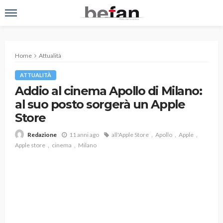
Home
Attualità
ATTUALITÀ
Addio al cinema Apollo di Milano:
al suo posto sorgerà un Apple
Store
11 anni ago
all'Apple Store
Apollo
Apple
Redazione
Apple store
cinema
Milano