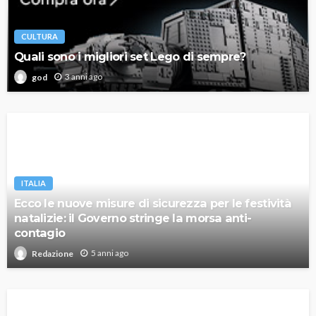
CULTURA
Quali sono i migliori set Lego di sempre?
3 anni ago
god
ITALIA
Ecco le nuove misure di sicurezza per le festività
natalizie: il Governo stringe la morsa anti-
contagio
5 anni ago
Redazione