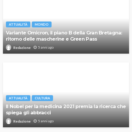
ATTUALITÀ
MONDO
Variante Omicron, il piano B della Gran Bretagna:
ritorno delle mascherine e Green Pass
5 anni ago
Redazione
ATTUALITÀ
CULTURA
Il Nobel per la medicina 2021 premia la ricerca che
spiega gli abbracci
5 anni ago
Redazione