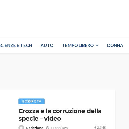
SCIENZE E TECH
AUTO
TEMPO LIBERO
DONNA
GOSSIP E TV
Crozza e la corruzione della
specie – video
2.34K
Redazione
11 anni ago