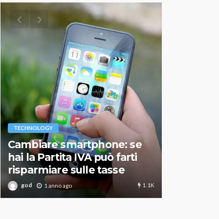
VARIE
TECHNOLOGY
Migliori r
Cambiare smartphone: se
guida agg
hai la Partita IVA può farti
scegliere
risparmiare sulle tasse
perfetto
1.1K
god
god
1 anno ago
1 an