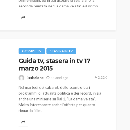
prime visioni, ed in particolare si segnalano la
seconda puntata de "La dama velata" e il primo
episodio della serie "The Flash".
GOSSIP E TV
STASERA IN TV
Guida tv, stasera in tv 17
marzo 2015
2.22K
Redazione
11 anni ago
Nel martedì del cabaret, dello scontro tra i
programmi di attualità politica e dei record, inizia
anche una miniserie su Rai 1, "La dama velata".
Molto interessante anche l’offerta per quanto
riguarda i film.