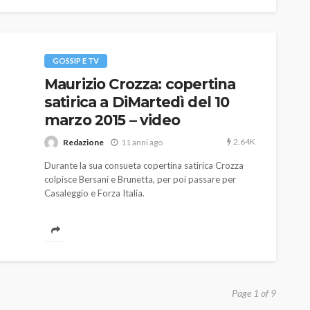
GOSSIP E TV
Maurizio Crozza: copertina
satirica a DiMartedì del 10
marzo 2015 – video
2.64K
Redazione
11 anni ago
Durante la sua consueta copertina satirica Crozza
colpisce Bersani e Brunetta, per poi passare per
Casaleggio e Forza Italia.
Page 1 of 9