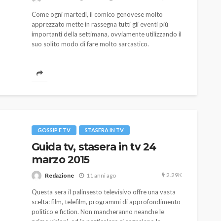
Come ogni martedì, il comico genovese molto
apprezzato mette in rassegna tutti gli eventi più
importanti della settimana, ovviamente utilizzando il
suo solito modo di fare molto sarcastico.
AUTO
SPORT
MG alle Final 8 di Coppa
Davis: tennis mondiale e
GOSSIP E TV
STASERA IN TV
passione per
Guida tv, stasera in tv 24
quale
l’automobilismo
marzo 2015
o prato
abbracciano la stessa causa
2.29K
Redazione
11 anni ago
786
583
god
9 mesi ago
Questa sera il palinsesto televisivo offre una vasta
scelta: film, telefilm, programmi di approfondimento
politico e fiction. Non mancheranno neanche le