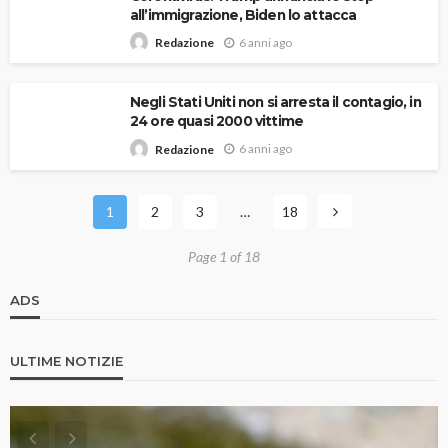
all’immigrazione, Biden lo attacca
6 anni ago
Redazione
Negli Stati Uniti non si arresta il contagio, in
24 ore quasi 2000 vittime
6 anni ago
Redazione
1
2
3
…
18
Page 1 of 18
ADS
ULTIME NOTIZIE