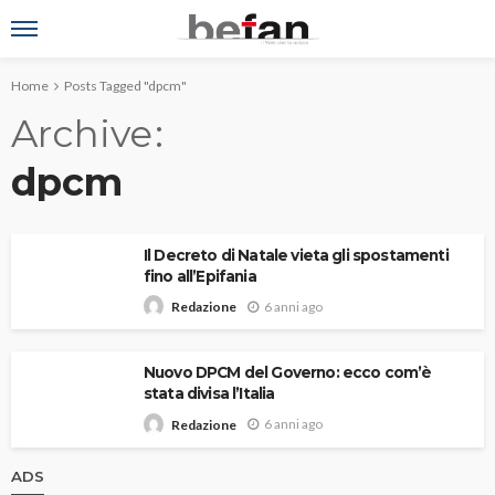
Home
Posts Tagged "dpcm"
Archive
dpcm
Il Decreto di Natale vieta gli spostamenti
fino all’Epifania
6 anni ago
Redazione
Nuovo DPCM del Governo: ecco com’è
stata divisa l’Italia
6 anni ago
Redazione
ADS