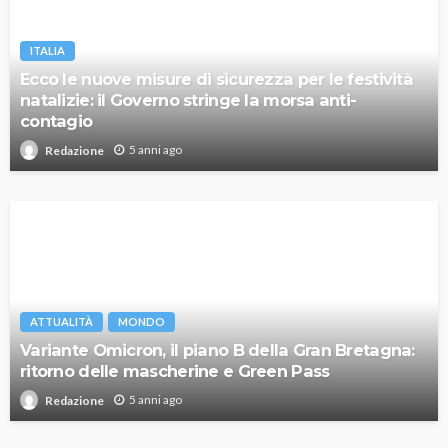
ITALIA
Ecco le nuove misure di sicurezza per le festività
natalizie: il Governo stringe la morsa anti-
contagio
5 anni ago
Redazione
ATTUALITÀ
MONDO
Variante Omicron, il piano B della Gran Bretagna:
ritorno delle mascherine e Green Pass
5 anni ago
Redazione