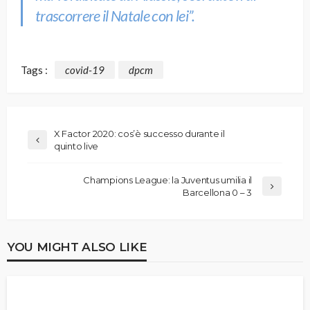
trascorrere il Natale con lei”.
Tags :
covid-19
dpcm
X Factor 2020: cos’è successo durante il
quinto live
Champions League: la Juventus umilia il
Barcellona 0 – 3
YOU MIGHT ALSO LIKE