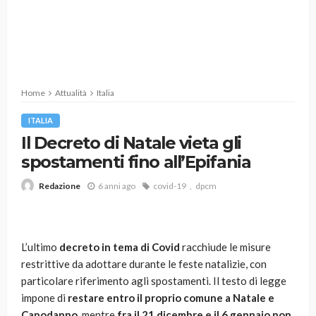
Home
Attualità
Italia
ITALIA
Il Decreto di Natale vieta gli
spostamenti fino all’Epifania
6 anni ago
covid-19
dpcm
Redazione
L’ultimo
decreto in tema di Covid
racchiude le misure
restrittive da adottare durante le feste natalizie, con
particolare riferimento agli spostamenti. Il testo di legge
impone di
restare entro il proprio comune a Natale e
Capodanno
, mentre
fra il 21 dicembre e il 6 gennaio non