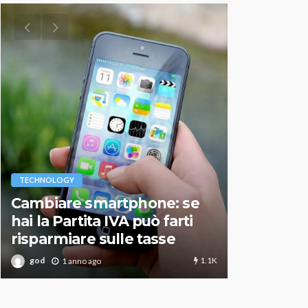
VARIE
TECHNOLOGY
Migliori r
Cambiare smartphone: se
guida agg
hai la Partita IVA può farti
scegliere
risparmiare sulle tasse
perfetto
1.1K
god
god
1 anno ago
1 an