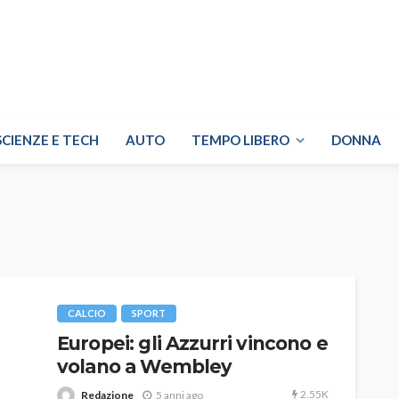
SCIENZE E TECH
AUTO
TEMPO LIBERO
DONNA
CALCIO
SPORT
Europei: gli Azzurri vincono e
volano a Wembley
2.55K
Redazione
5 anni ago