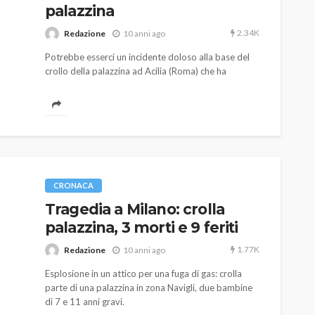
palazzina
2.34K
Redazione
10 anni ago
Potrebbe esserci un incidente doloso alla base del
crollo della palazzina ad Acilia (Roma) che ha
portato alla morte di una donna e di sua figlia.
AUTO
SPORT
MG alle Final 8 di Coppa
Davis: tennis mondiale e
CRONACA
passione per
Tragedia a Milano: crolla
quale
l’automobilismo
palazzina, 3 morti e 9 feriti
o prato
abbracciano la stessa causa
1.77K
Redazione
10 anni ago
786
583
god
9 mesi ago
Esplosione in un attico per una fuga di gas: crolla
parte di una palazzina in zona Navigli, due bambine
di 7 e 11 anni gravi.