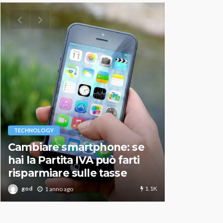
VARIE
TECHNOLOGY
Migliori r
Cambiare smartphone: se
guida agg
hai la Partita IVA può farti
scegliere
risparmiare sulle tasse
perfetto
1.1K
god
god
1 anno ago
1 an