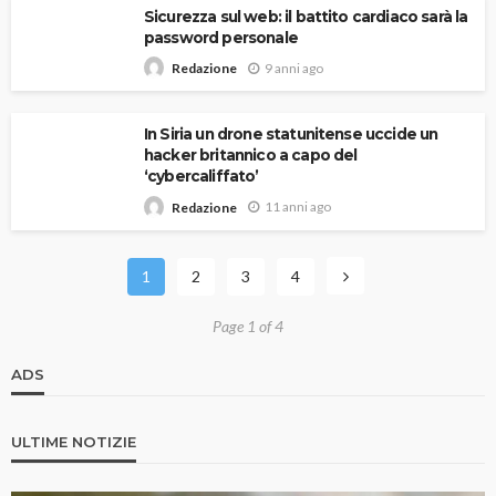
Sicurezza sul web: il battito cardiaco sarà la
password personale
9 anni ago
Redazione
In Siria un drone statunitense uccide un
hacker britannico a capo del
‘cybercaliffato’
11 anni ago
Redazione
1
2
3
4
Page 1 of 4
ADS
ULTIME NOTIZIE