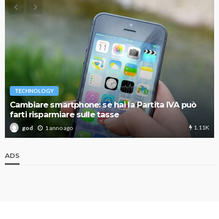
TECHNOLOGY
Cambiare smartphone: se hai la Partita IVA può
farti risparmiare sulle tasse
1.11K
1 anno ago
god
ADS