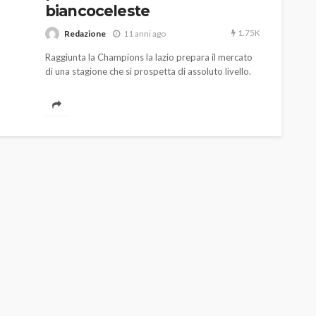
biancoceleste
1.75K
Redazione
11 anni ago
Raggiunta la Champions la lazio prepara il mercato
di una stagione che si prospetta di assoluto livello.
AUTO
SPORT
MG alle Final 8 di Coppa
Davis: tennis mondiale e
passione per
quale
l’automobilismo
o prato
abbracciano la stessa causa
783
579
god
9 mesi ago