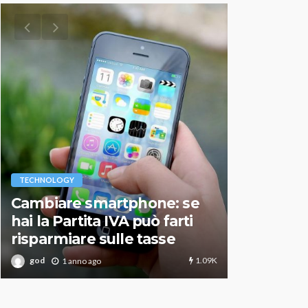
VARIE
TECHNOLOGY
Migliori r
Cambiare smartphone: se
guida agg
hai la Partita IVA può farti
scegliere
risparmiare sulle tasse
perfetto
1.09K
god
god
1 anno ago
1 an