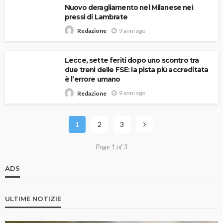
Nuovo deragliamento nel Milanese nei
pressi di Lambrate
9 anni ago
Redazione
Lecce, sette feriti dopo uno scontro tra
due treni delle FSE: la pista più accreditata
è l’errore umano
9 anni ago
Redazione
1
2
3
Page 1 of 3
ADS
ULTIME NOTIZIE