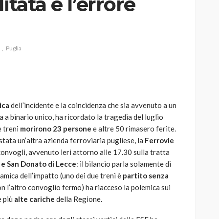
itata è l’errore
Puglia
AUTO
SPORT
MG alle Final 8 di Coppa
Davis: tennis mondiale e
passione per
ica
dell’incidente e la coincidenza che sia avvenuto a un
quale
l’automobilismo
ta a binario unico, ha ricordato la tragedia del luglio
o prato
abbracciano la stessa causa
e treni
morirono 23 persone
e altre 50 rimasero ferite.
 stata un’altra azienda ferroviaria pugliese, la
Ferrovie
784
579
god
9 mesi ago
convogli, avvenuto ieri attorno alle 17.30 sulla tratta
 e San Donato di Lecce
: il bilancio parla solamente di
inamica dell’impatto (uno dei due treni è
partito
senza
on l’altro convoglio fermo) ha riacceso la polemica sui
e più
alte cariche
della Regione.