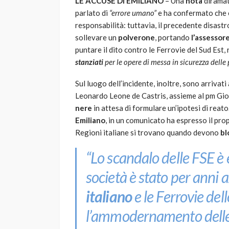
LE ACCUSE DI EMILIANO
– Una
nota
diramat
parlato di
“errore umano”
e ha confermato che 
responsabilità: tuttavia, il precedente disast
sollevare un
polverone
, portando
l’assessore
puntare il dito contro le Ferrovie del Sud Est,
stanziati
per le opere di messa in sicurezza delle 
Sul luogo dell’incidente, inoltre, sono arrivati
Leonardo Leone de Castris, assieme al pm Gio
nere
in attesa di formulare un’ipotesi di reat
Emiliano
, in un comunicato ha espresso il prop
Regioni italiane si trovano quando devono
bl
“Lo scandalo delle FSE è
società è stato per anni a
italiano
e le Ferrovie del
l’ammodernamento delle 