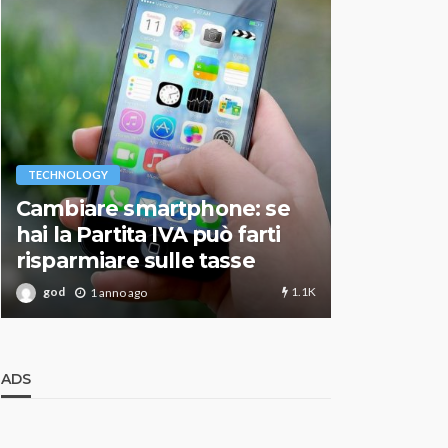
VARIE
TECHNOLOGY
Migliori r
Cambiare smartphone: se
guida agg
hai la Partita IVA può farti
scegliere
risparmiare sulle tasse
perfetto
1.1K
god
god
1 anno ago
1 an
ADS