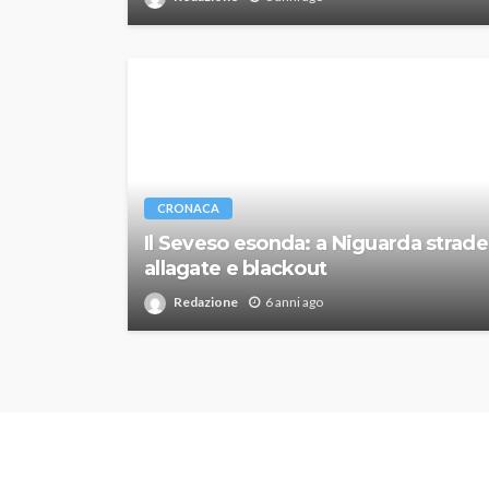
CRONACA
Il Seveso esonda: a Niguarda strade
allagate e blackout
Redazione
6 anni ago