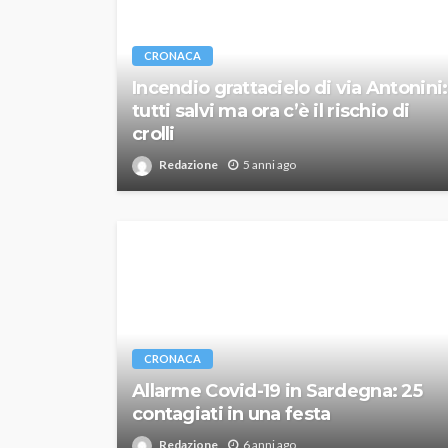
CRONACA
Incendio grattacielo di via Antonini:
tutti salvi ma ora c’è il rischio di
crolli
Redazione
5 anni ago
CRONACA
Allarme Covid-19 in Sardegna: 25
contagiati in una festa
Redazione
6 anni ago