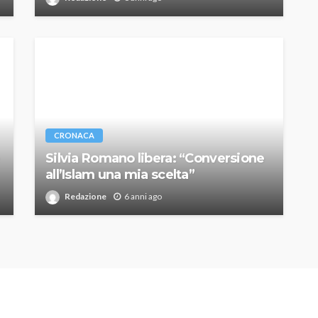
CRONACA
Silvia Romano libera: “Conversione
all’Islam una mia scelta”
Redazione
6 anni ago