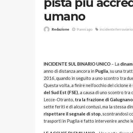
pista più accred
umano
Redazione
9 anni ago
incidente ferroviario
VARIE
INCIDENTE SUL BINARIO UNICO
– La
dinam
Robot tagliaerba: 
anno di distanza ancora in
Puglia
, su una trat
scegliere per il tu
2016, quando in seguito a uno scontro tra du
Questa volta, a finire nell’occhio del ciclone è
god
1 anno ago
del Sud Est (FSE)
, a causa di uno scontro tra 
Lecce-Otranto,
tra la frazione di Galugnano
sette feriti e di alcuni contusi, ma la stessa d
rispettare il segnale di stop
, scontrandosi c
trasporti in Puglia e fatto intervenire anche l