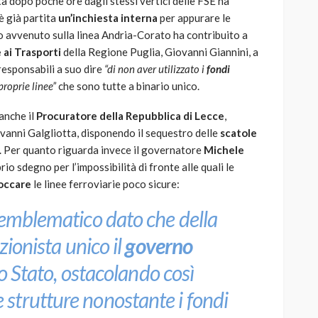
a dopo poche ore dagli stessi vertici delle FSE ha
è già partita
un’inchiesta interna
per appurare le
ro avvenuto sulla linea Andria-Corato ha contribuito a
 ai Trasporti
della Regione Puglia, Giovanni Giannini, a
 responsabili a suo dire
“di non aver utilizzato i
fondi
proprie linee”
che sono tutte a binario unico.
 anche il
Procuratore della Repubblica di Lecce
,
vanni Galgliotta, disponendo il sequestro delle
scatole
o. Per quanto riguarda invece il governatore
Michele
rio sdegno per l’impossibilità di fronte alle quali le
occare
le linee ferroviarie poco sicure:
 emblematico dato che della
zionista unico il
governo
lo Stato, ostacolando così
strutture nonostante i fondi