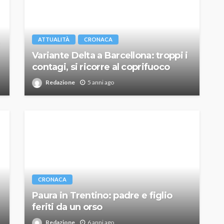
ATTUALITÀ
CRONACA
Variante Delta a Barcellona: troppi i
contagi, si ricorre al coprifuoco
Redazione
5 anni ago
CRONACA
Paura in Trentino: padre e figlio
feriti da un orso
Redazione
6 anni ago