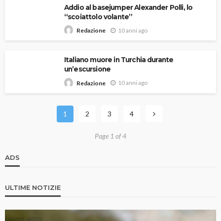
Addio al basejumper Alexander Polli, lo
“scoiattolo volante”
10 anni ago
Redazione
Italiano muore in Turchia durante
un’escursione
10 anni ago
Redazione
1
2
3
4
Page 1 of 4
ADS
ULTIME NOTIZIE