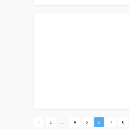
1
…
4
5
6
7
8