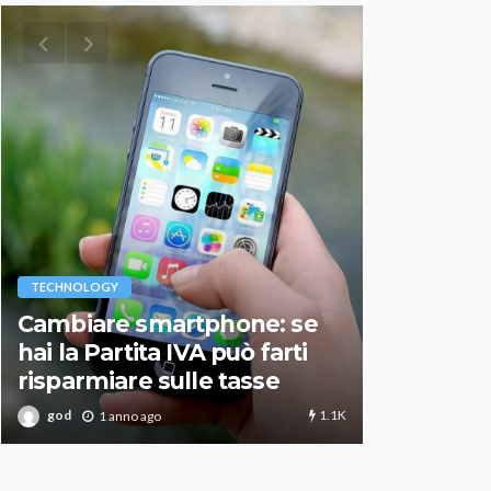
VARIE
TECHNOLOGY
Migliori r
Cambiare smartphone: se
guida agg
hai la Partita IVA può farti
scegliere
risparmiare sulle tasse
perfetto
1.1K
god
god
1 anno ago
1 an