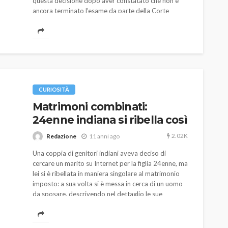
questa decisione dopo aver constatato che non è
ancora terminato l’esame da parte della Corte
Suprema.
CURIOSITÀ
Matrimoni combinati:
24enne indiana si ribella così
2.02K
Redazione
11 anni ago
Una coppia di genitori indiani aveva deciso di
cercare un marito su Internet per la figlia 24enne, ma
lei si è ribellata in maniera singolare al matrimonio
imposto: a sua volta si è messa in cerca di un uomo
da sposare, descrivendo nel dettaglio le sue
caratteristiche.