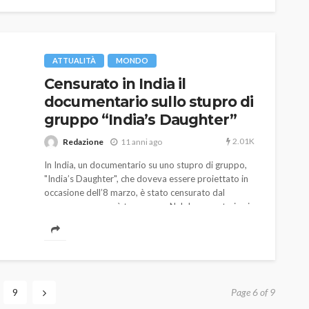
ATTUALITÀ
MONDO
Censurato in India il
documentario sullo stupro di
gruppo “India’s Daughter”
2.01K
Redazione
11 anni ago
In India, un documentario su uno stupro di gruppo,
"India’s Daughter", che doveva essere proiettato in
occasione dell’8 marzo, è stato censurato dal
governo e non sarà trasmesso. Nel documentario si
parla di uno stupro di gruppo avvenuto il 16
dicembre del 2012 a Delhi.
9
Page 6 of 9