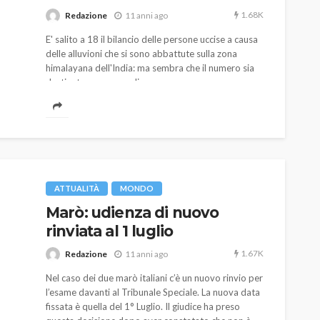
1.68K
Redazione
11 anni ago
E' salito a 18 il bilancio delle persone uccise a causa
delle alluvioni che si sono abbattute sulla zona
himalayana dell'India: ma sembra che il numero sia
destinato ancora a salire.
AUTO
SPORT
MG alle Final 8 di Coppa
Davis: tennis mondiale e
ATTUALITÀ
MONDO
passione per
Marò: udienza di nuovo
quale
l’automobilismo
rinviata al 1 luglio
o prato
abbracciano la stessa causa
1.67K
Redazione
11 anni ago
786
583
god
9 mesi ago
Nel caso dei due marò italiani c’è un nuovo rinvio per
l’esame davanti al Tribunale Speciale. La nuova data
fissata è quella del 1° Luglio. Il giudice ha preso