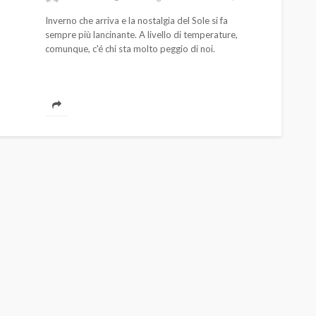
Inverno che arriva e la nostalgia del Sole si fa
sempre più lancinante. A livello di temperature,
comunque, c'é chi sta molto peggio di noi.
AUTO
SPORT
MG alle Final 8 di Coppa
Davis: tennis mondiale e
passione per
quale
l’automobilismo
o prato
abbracciano la stessa causa
791
587
god
9 mesi ago