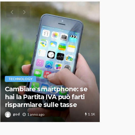
VARIE
TECHNOLOGY
Migliori r
Cambiare smartphone: se
guida agg
hai la Partita IVA può farti
scegliere
risparmiare sulle tasse
perfetto
1.1K
god
god
1 anno ago
1 an