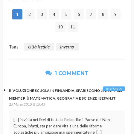
1
2
3
4
5
6
7
8
9
10
11
Tags :
città fredde
inverno
1 COMMENT
RISPONDI
RIVOLUZIONE SCUOLA IN FINLANDIA, SPARISCONO LE MATERIE.
NIENTE PIÙ MATEMATICA, GEOGRAFIA E SCIENZE | BEFAN.IT
25 Marzo 2015 @ 15:43
[…] in vista nei licei di tutta la Finlandia: il Paese del Nord
Europa, infatti, sta per dare vita a una delle riforme
scolastiche più ambiziose mai sperimentate nel […]