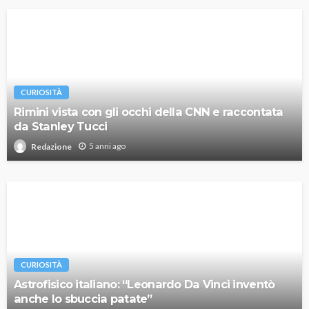
CURIOSITÀ
Rimini vista con gli occhi della CNN e raccontata
da Stanley Tucci
5 anni ago
Redazione
CURIOSITÀ
Astrofisico italiano: “Leonardo Da Vinci inventò
anche lo sbuccia patate”