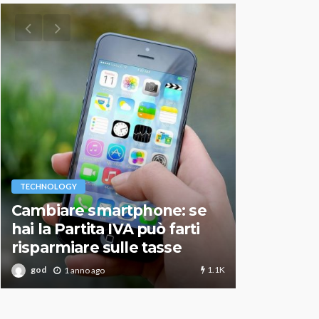
VARIE
TECHNOLOGY
Migliori r
Cambiare smartphone: se
guida agg
hai la Partita IVA può farti
scegliere
risparmiare sulle tasse
perfetto
1.1K
god
god
1 anno ago
1 an