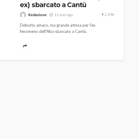
ex) sbarcato a Cantù
2.29K
Redazione
11 anni ago
Debutto amaro, ma grande attesa per l'ex
fenomeno dell'Nba sbarcato a Cantù.
AUTO
SPORT
MG alle Final 8 di Coppa
Davis: tennis mondiale e
passione per
quale
l’automobilismo
o prato
abbracciano la stessa causa
785
582
god
9 mesi ago