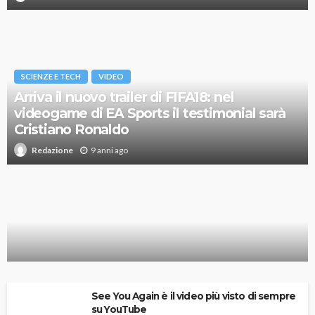
SCIENZE E TECH
VIDEO
Arriva il nuovo trailer di FIFA18: nel
videogame di EA Sports il testimonial sarà
Cristiano Ronaldo
9 anni ago
Redazione
Skin alla prese con l’italiano, attacca!
See You Again è il video più visto di sempre
su YouTube