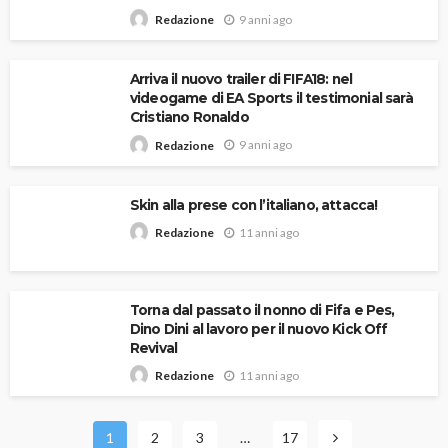
9 anni ago
Redazione
Arriva il nuovo trailer di FIFA18: nel
videogame di EA Sports il testimonial sarà
Cristiano Ronaldo
9 anni ago
Redazione
Skin alla prese con l’italiano, attacca!
11 anni ago
Redazione
Torna dal passato il nonno di Fifa e Pes,
Dino Dini al lavoro per il nuovo Kick Off
Revival
11 anni ago
Redazione
1
2
3
…
17