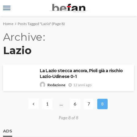
Home
Posts Tagged "Lazio"
(Page 8)
Archive
Lazio
La Lazio stecca ancora, Pioli già a rischio
Lazio-Udinese 0-1
12 anni ago
Redazione
1
…
6
7
8
Page 8 of 8
ADS