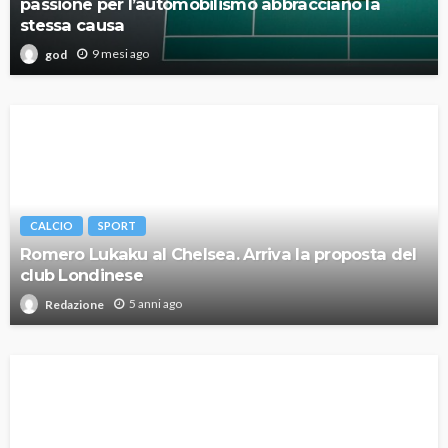
passione per l’automobilismo abbracciano la
stessa causa
9 mesi ago
god
CALCIO
SPORT
Romero Lukaku al Chelsea. Arriva la proposta del
club Londinese
5 anni ago
Redazione