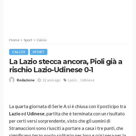
Home
Sport
Calcio
CALCIO
SPORT
La Lazio stecca ancora, Pioli già a
rischio Lazio-Udinese 0-1
12 anni ago
Lazio
Udinese
Redazione
La quarta giornata di Serie A si è chiusa con il posticipo tra
Lazio
ed
Udinese
, partita che è terminata con un risultato
per certi versi sorprendente, visto che gli uomini di
Stramaccioni sono riusciti a portare a casa i tre punti, che
significano terzo posto solitario per loro e crisi nera per la