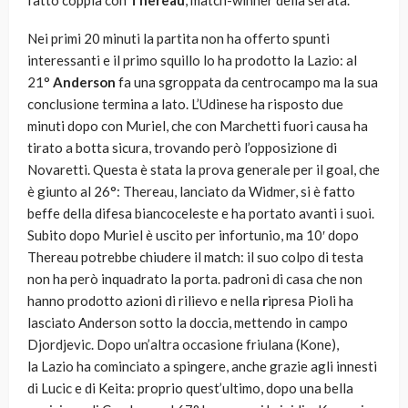
fatto coppia con
Thereau
, match-winner della serata.
Nei primi 20 minuti la partita non ha offerto spunti
interessanti e il primo squillo lo ha prodotto la Lazio: al
21°
Anderson
fa una sgroppata da centrocampo ma la sua
conclusione termina a lato. L’Udinese ha risposto due
minuti dopo con Muriel, che con Marchetti fuori causa ha
tirato a botta sicura, trovando però l’opposizione di
Novaretti. Questa è stata la prova generale per il goal, che
è giunto al 26°: Thereau, lanciato da Widmer, si è fatto
beffe della difesa biancoceleste e ha portato avanti i suoi.
Subito dopo Muriel è uscito per infortunio, ma 10′ dopo
Thereau potrebbe chiudere il match: il suo colpo di testa
non ha però inquadrato la porta. padroni di casa che non
hanno prodotto azioni di rilievo e nella
r
ipresa Pioli ha
lasciato Anderson sotto la doccia, mettendo in campo
Djordjevic. Dopo un’altra occasione friulana (Kone),
la Lazio ha cominciato a spingere, anche grazie agli innesti
di Lucic e di Keita: proprio quest’ultimo, dopo una bella