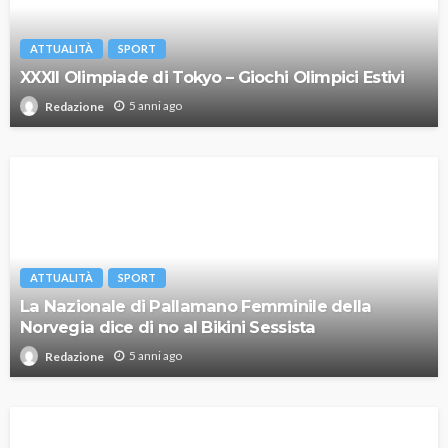
ATTUALITÀ
SPORT
XXXII Olimpiade di Tokyo – Giochi Olimpici Estivi
5 anni ago
Redazione
ATTUALITÀ
SPORT
La Nazionale di Pallamano Femminile della
Norvegia dice di no al Bikini Sessista
5 anni ago
Redazione