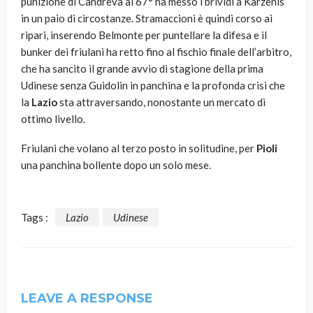
punizione di Candreva al 67° ha messo i brividi a Karzenis
in un paio di circostanze. Stramaccioni è quindi corso ai
ripari, inserendo Belmonte per puntellare la difesa e il
bunker dei friulani ha retto fino al fischio finale dell’arbitro,
che ha sancito il grande avvio di stagione della prima
Udinese senza Guidolin in panchina e la profonda crisi che
la
Lazio
sta attraversando, nonostante un mercato di
ottimo livello.
Friulani che volano al terzo posto in solitudine, per
Pioli
una panchina bollente dopo un solo mese.
Tags :
Lazio
Udinese
LEAVE A RESPONSE