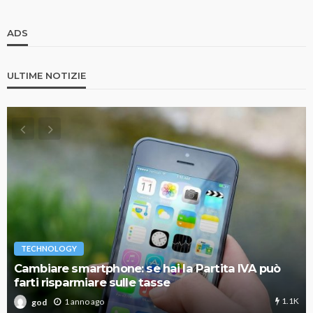
ADS
ULTIME NOTIZIE
TECHNOLOGY
Cambiare smartphone: se hai la Partita IVA può
farti risparmiare sulle tasse
1.1K
1 anno ago
god