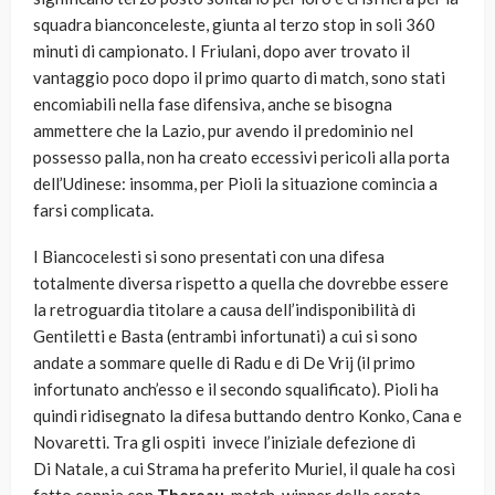
squadra bianconceleste, giunta al terzo stop in soli 360
minuti di campionato. I Friulani, dopo aver trovato il
vantaggio poco dopo il primo quarto di match, sono stati
encomiabili nella fase difensiva, anche se bisogna
ammettere che la Lazio, pur avendo il predominio nel
possesso palla, non ha creato eccessivi pericoli alla porta
dell’Udinese: insomma, per Pioli la situazione comincia a
farsi complicata.
I Biancocelesti si sono presentati con una difesa
totalmente diversa rispetto a quella che dovrebbe essere
la retroguardia titolare a causa dell’indisponibilità di
Gentiletti e Basta (entrambi infortunati) a cui si sono
andate a sommare quelle di Radu e di De Vrij (il primo
infortunato anch’esso e il secondo squalificato). Pioli ha
quindi ridisegnato la difesa buttando dentro Konko, Cana e
Novaretti. Tra gli ospiti invece l’iniziale defezione di
Di Natale, a cui Strama ha preferito Muriel, il quale ha così