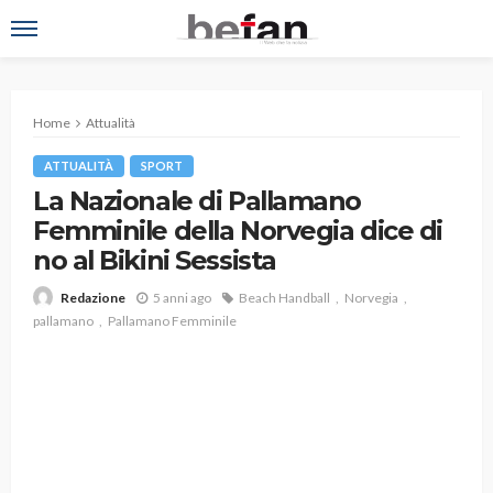
Home
Attualità
ATTUALITÀ
SPORT
La Nazionale di Pallamano
Femminile della Norvegia dice di
no al Bikini Sessista
5 anni ago
Beach Handball
Norvegia
Redazione
pallamano
Pallamano Femminile