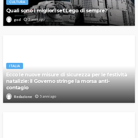
CULTURA
Quali sono i migliori set Lego di sempre?
3 anni ago
god
ITALIA
Ecco le nuove misure di sicurezza per le festività
natalizie: il Governo stringe la morsa anti-
contagio
5 anni ago
Redazione