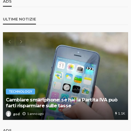
ADS
ULTIME NOTIZIE
TECHNOLOGY
Cambiare smartphone: se hai la Partita IVA può
farti risparmiare sulle tasse
1.1K
1 anno ago
god
ADS