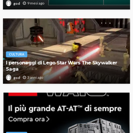
9 mesi ago
god
CULTURA
I personaggi di Lego Star Wars The Skywalker
Saga
3 anni ago
god