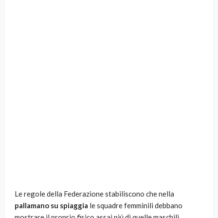
Le regole della Federazione stabiliscono che nella
pallamano su spiaggia
le squadre femminili debbano
mostrare il proprio fisico assai piú di quelle maschili.