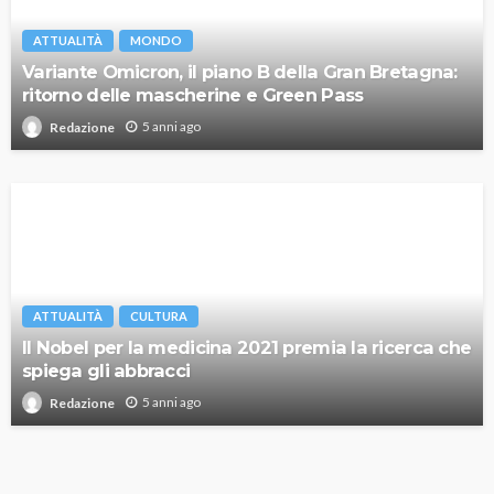
ATTUALITÀ
MONDO
Variante Omicron, il piano B della Gran Bretagna:
ritorno delle mascherine e Green Pass
5 anni ago
Redazione
ATTUALITÀ
CULTURA
Il Nobel per la medicina 2021 premia la ricerca che
spiega gli abbracci
5 anni ago
Redazione