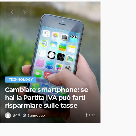
VARIE
TECHNOLOGY
Migliori r
Cambiare smartphone: se
guida agg
hai la Partita IVA può farti
scegliere
risparmiare sulle tasse
perfetto
1.1K
god
god
1 anno ago
1 an