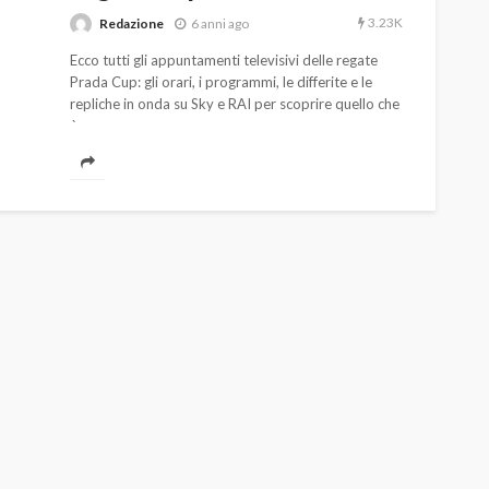
3.23K
Redazione
6 anni ago
Ecco tutti gli appuntamenti televisivi delle regate
Prada Cup: gli orari, i programmi, le differite e le
repliche in onda su Sky e RAI per scoprire quello che
è successo.
AUTO
SPORT
MG alle Final 8 di Coppa
Davis: tennis mondiale e
passione per
quale
l’automobilismo
o prato
abbracciano la stessa causa
785
582
god
9 mesi ago