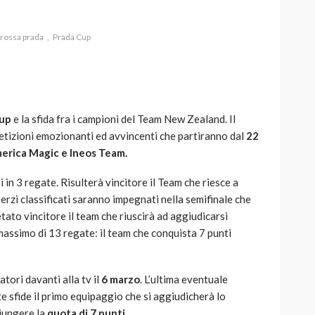
 rossa prada
Prada Cup
AUTO
SPORT
MG alle Final 8 di Coppa
Cup
e la sfida fra i campioni del Team New Zealand. Il
Davis: tennis mondiale e
petizioni emozionanti ed avvincenti che partiranno dal
22
passione per
erica Magic e Ineos Team.
quale
l’automobilismo
o prato
abbracciano la stessa causa
i in 3 regate. Risulterà vincitore il Team che riesce a
terzi classificati saranno impegnati nella semifinale che
784
580
god
9 mesi ago
tato vincitore il team che riuscirà ad aggiudicarsi
massimo di 13 regate: il team che conquista 7 punti
atori davanti alla tv il
6 marzo
. L’ultima eventuale
te sfide il primo equipaggio che si aggiudicherà lo
iungere la
quota di 7 punti
.