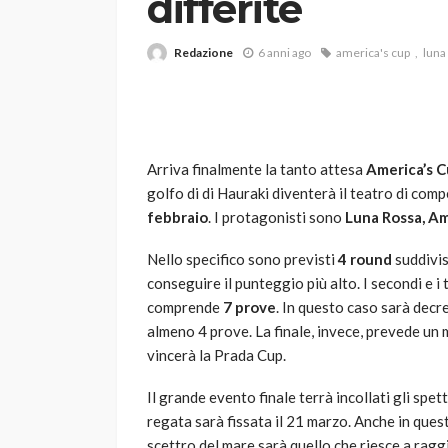
differite
Redazione
6 anni ago
america's cup
luna
Arriva finalmente la tanto attesa
America’s 
golfo di di Hauraki diventerà il teatro di com
VARIE
febbraio
. I protagonisti sono
Luna Rossa, Am
Robot tagliaerba: 
scegliere per il tu
Nello specifico sono previsti
4 round
suddivis
conseguire il punteggio più alto. I secondi e i 
god
1 anno ago
comprende
7 prove
. In questo caso sarà decre
almeno 4 prove. La finale, invece, prevede un 
vincerà la Prada Cup.
Il grande evento finale terrà incollati gli spett
regata sarà fissata il 21 marzo. Anche in ques
scettro del mare sarà quello che riesce a ragg