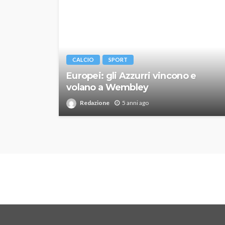
CALCIO
SPORT
Europei: gli Azzurri vincono e
volano a Wembley
Redazione
5 anni ago