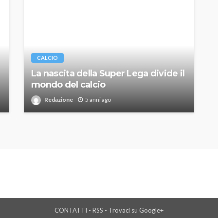
CALCIO
La nascita della Super Lega divide il
mondo del calcio
Redazione
5 anni ago
CONTATTI
-
RSS
-
Trovaci su Google+