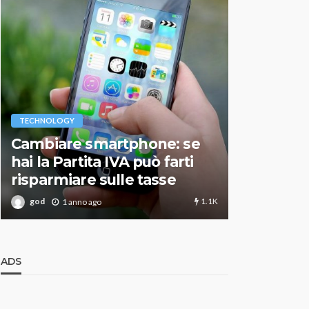
VARIE
TECHNOLOGY
Migliori r
Cambiare smartphone: se
guida agg
hai la Partita IVA può farti
scegliere
risparmiare sulle tasse
perfetto
1.1K
god
god
1 anno ago
1 an
ADS