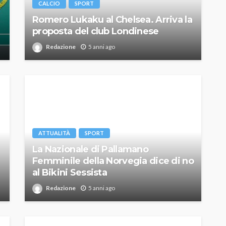
CALCIO
SPORT
Romero Lukaku al Chelsea. Arriva la
proposta del club Londinese
Redazione
5 anni ago
ATTUALITÀ
SPORT
La Nazionale di Pallamano
Femminile della Norvegia dice di no
al Bikini Sessista
Redazione
5 anni ago