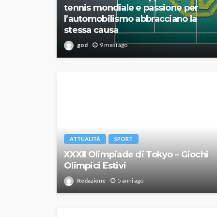
tennis mondiale e passione per
l’automobilismo abbracciano la
stessa causa
god
9 mesi ago
ATTUALITÀ
SPORT
XXXII Olimpiade di Tokyo – Giochi
Olimpici Estivi
Redazione
5 anni ago