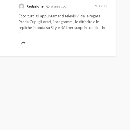
3.23K
Redazione
6 anni ago
Ecco tutti gli appuntamenti televisivi delle regate
Prada Cup: gli orari, i programmi, le differite e le
repliche in onda su Sky e RAI per scoprire quello che
è successo.
AUTO
SPORT
MG alle Final 8 di Coppa
Davis: tennis mondiale e
passione per
quale
l’automobilismo
o prato
abbracciano la stessa causa
787
584
god
9 mesi ago