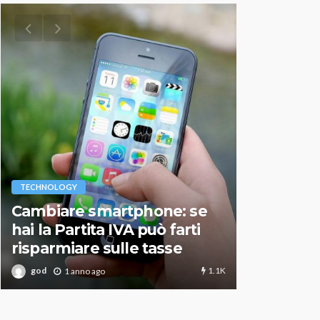
VARIE
TECHNOLOGY
Migliori r
Cambiare smartphone: se
guida agg
hai la Partita IVA può farti
scegliere
risparmiare sulle tasse
perfetto
1.1K
god
god
1 anno ago
1 an