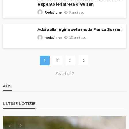
è spento ieri all’età di 88 anni
9 anni ago
Redazione
Addio alla regina della moda Franca Sozzani
10 anni ago
Redazione
1
2
3
Page 1 of 3
ADS
ULTIME NOTIZIE