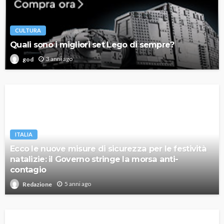
CULTURA
Quali sono i migliori set Lego di sempre?
3 anni ago
god
ITALIA
Ecco le nuove misure di sicurezza per le festività
natalizie: il Governo stringe la morsa anti-
contagio
5 anni ago
Redazione