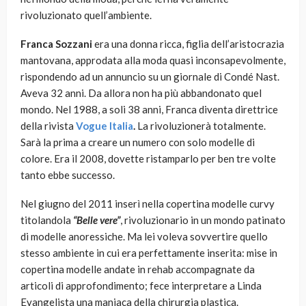
rivoluzionato quell’ambiente.
Franca Sozzani
era una donna ricca, figlia dell’aristocrazia
mantovana, approdata alla moda quasi inconsapevolmente,
rispondendo ad un annuncio su un giornale di Condé Nast.
Aveva 32 anni. Da allora non ha più abbandonato quel
mondo. Nel 1988, a soli 38 anni, Franca diventa direttrice
della rivista
Vogue Italia
.
La rivoluzionerà totalmente.
Sarà la prima a creare un numero con solo modelle di
colore. Era il 2008, dovette ristamparlo per ben tre volte
tanto ebbe successo.
Nel giugno del 2011 inserì nella copertina modelle curvy
titolandola
“Belle vere”
, rivoluzionario in un mondo patinato
di modelle anoressiche. Ma lei voleva sovvertire quello
stesso ambiente in cui era perfettamente inserita: mise in
copertina modelle andate in rehab accompagnate da
articoli di approfondimento; fece interpretare a Linda
Evangelista una maniaca della chirurgia plastica.