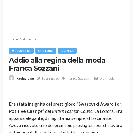
Home
Attualità
ATTUALITÀ
CULTURA
DONNA
Addio alla regina della moda
Franca Sozzani
10 anni ago
Franca Sozzani
lutto
moda
Redazione
Era stata insignita del prestigioso
“Swarovski Award for
Positive Change”
del
British Fashion Council
, a Londra. Era
apparsa elegante, dimagrita ma sempre affascinante.
Aveva ricevuto uno dei premi più prestigiosi per chi lavora
nel mondo della moda, perché lei ha veramente