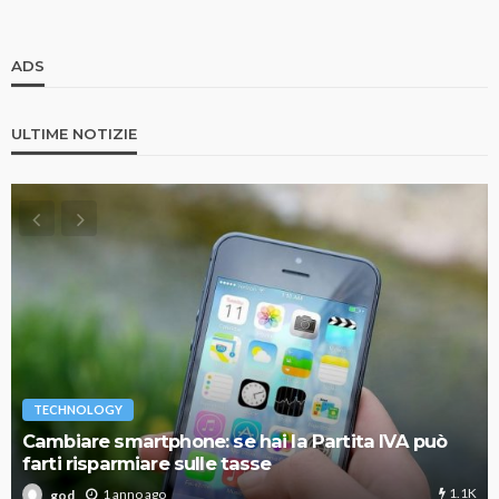
ADS
ULTIME NOTIZIE
TECHNOLOGY
Cambiare smartphone: se hai la Partita IVA può
farti risparmiare sulle tasse
1.1K
1 anno ago
god