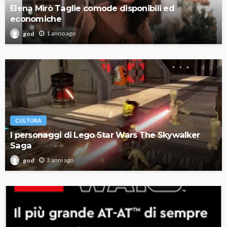
Elena Mirò Taglie comode disponibili ed
economiche
1 anno ago
god
CULTURA
I personaggi di Lego Star Wars The Skywalker
Saga
3 anni ago
god