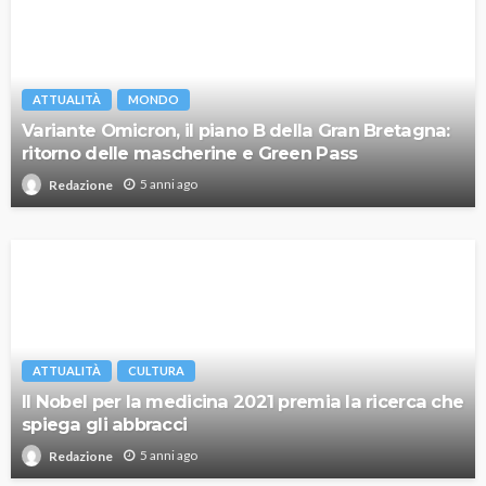
ATTUALITÀ
MONDO
Variante Omicron, il piano B della Gran Bretagna:
ritorno delle mascherine e Green Pass
5 anni ago
Redazione
ATTUALITÀ
CULTURA
Il Nobel per la medicina 2021 premia la ricerca che
spiega gli abbracci
5 anni ago
Redazione