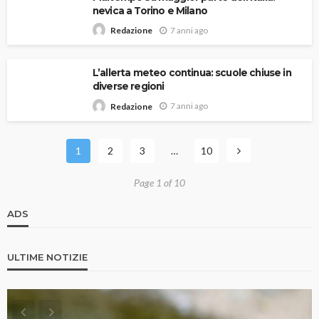
nevica a Torino e Milano
7 anni ago
Redazione
L’allerta meteo continua: scuole chiuse in
diverse regioni
7 anni ago
Redazione
1
2
3
…
10
Page 1 of 10
ADS
ULTIME NOTIZIE