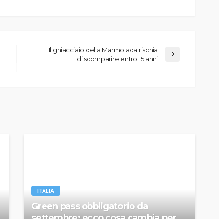
Il ghiacciaio della Marmolada rischia
di scomparire entro 15 anni
ITALIA
Green pass obbligatorio da
settembre: ecco cosa cambia per