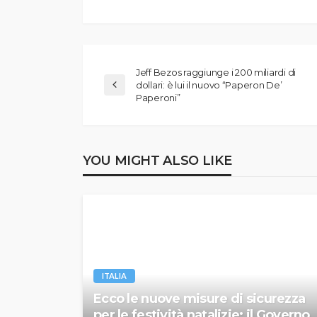
Jeff Bezos raggiunge i 200 miliardi di
dollari: è lui il nuovo “Paperon De’
Paperoni”
YOU MIGHT ALSO LIKE
ITALIA
Ecco le nuove misure di sicurezza
per le festività natalizie: il Governo