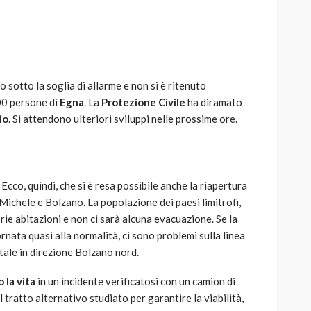
so sotto la soglia di allarme e non si è ritenuto
AUTO
SPORT
00 persone di
Egna
. La
Protezione Civile
ha diramato
MG alle Final 8 di Coppa
io
. Si attendono ulteriori sviluppi nelle prossime ore.
Davis: tennis mondiale e
passione per
quale
l’automobilismo
o prato
abbracciano la stessa causa
Ecco, quindi, che si è resa possibile anche la riapertura
Michele e Bolzano. La popolazione dei paesi limitrofi,
784
579
god
9 mesi ago
prie abitazioni e non ci sarà alcuna evacuazione. Se la
ornata quasi alla normalità, ci sono problemi sulla linea
atale in direzione Bolzano nord.
 la vita
in un incidente verificatosi con un camion di
l tratto alternativo studiato per garantire la viabilità,