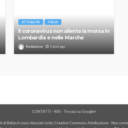
ATTUALITÀ
ITALIA
Il coronavirus non allenta la morsa in
Lombardia e nelle Marche
Redazione
5 anni ago
CONTATTI
-
RSS
-
Trovaci su Google+
i di Befan.it sono rilasciati sotto Creative Commons Attribuzione - Non comme