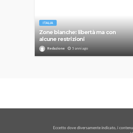
ITALIA
Zone bianche: libertà ma con
alcune restrizioni
Redazione
5 anni ago
Eccetto dove diversamente indicato, i contenut