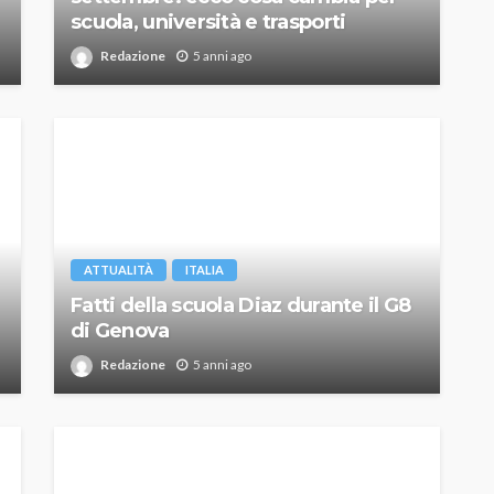
scuola, università e trasporti
Redazione
5 anni ago
ATTUALITÀ
ITALIA
Fatti della scuola Diaz durante il G8
di Genova
Redazione
5 anni ago