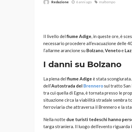
Redazione
6 anni ago
maltempo
Il livello del
fiume Adige
, in queste ore, è sce
necessario procedere all’evacuazione delle 4
l’allarme arancione su
Bolzano
,
Veneto
e
Laz
VARIE
I danni su Bolzano
Robot tagliaerba: 
scegliere per il tu
La piena del
fiume Adige
è stata scongiurata. 
dell’
Autostrada del
Brennero
sul tratto San 
god
1 anno ago
tra cui quella di Egna, è tornata presso le pro
situazione circa la viabilità stradale sembra t
ferroviaria che attraversa il Brennero e la st
Nella notte
due turisti tedeschi hanno perso
targa straniera. Il luogo dell’evento riguarda i