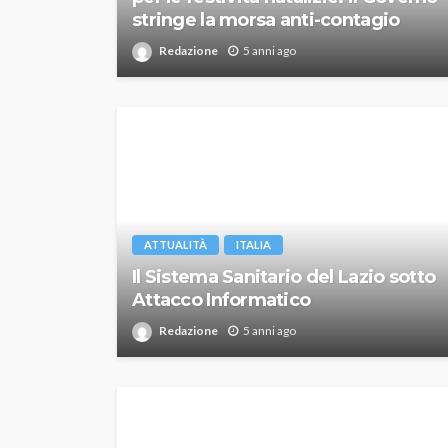
stringe la morsa anti-contagio
Redazione
5 anni ago
ATTUALITÀ
ITALIA
Il Sistema Sanitario del Lazio sotto
Attacco Informatico
Redazione
5 anni ago