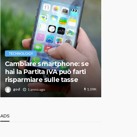
VARIE
TECHNOLOGY
Migliori r
Cambiare smartphone: se
guida agg
hai la Partita IVA può farti
scegliere
risparmiare sulle tasse
perfetto
1.09K
god
god
1 anno ago
1 an
ADS