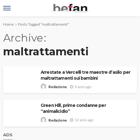
Home
Posts Tagged "maltrattamenti"
Archive
maltrattamenti
Arrestate a Vercelli tre maestre d’asilo per
maltrattamenti sui bambini
9 anni ago
Redazione
Green Hill, prime condanne per
“animalicidio”
12 anni ago
Redazione
ADS