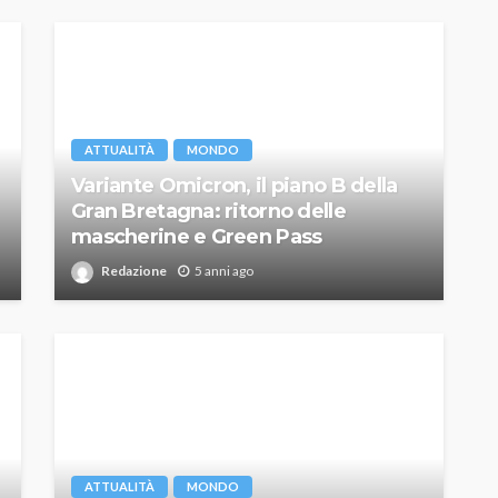
ATTUALITÀ
MONDO
Variante Omicron, il piano B della
Gran Bretagna: ritorno delle
mascherine e Green Pass
Redazione
5 anni ago
ATTUALITÀ
MONDO