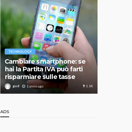
VARIE
TECHNOLOGY
Migliori r
Cambiare smartphone: se
guida agg
hai la Partita IVA può farti
scegliere
risparmiare sulle tasse
perfetto
1.1K
god
god
1 anno ago
1 an
ADS