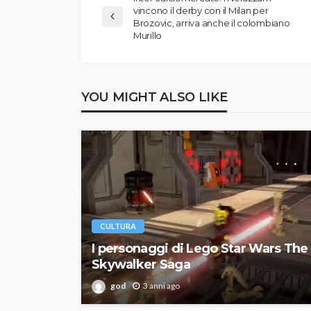
vincono il derby con il Milan per
Brozovic, arriva anche il colombiano
Murillo
YOU MIGHT ALSO LIKE
CULTURA
I personaggi di Lego Star Wars The
Skywalker Saga
god
3 anni ago