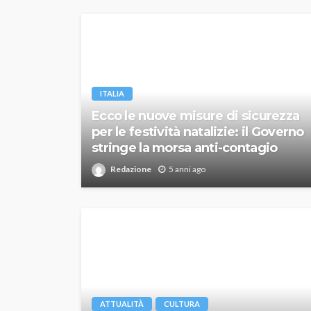
ITALIA
Ecco le nuove misure di sicurezza
per le festività natalizie: il Governo
stringe la morsa anti-contagio
Redazione
5 anni ago
ATTUALITÀ
CULTURA