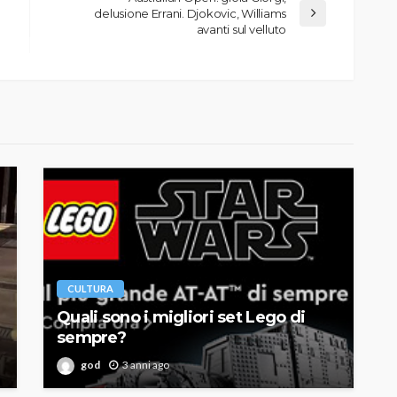
delusione Errani. Djokovic, Williams
avanti sul velluto
CULTURA
Quali sono i migliori set Lego di
sempre?
god
3 anni ago