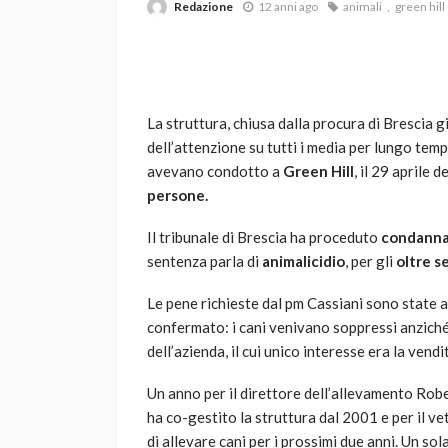
Redazione
12 anni ago
animali
green hill
La struttura, chiusa dalla procura di Brescia già
dell’attenzione su tutti i media per lungo temp
avevano condotto a
Green Hill
, il 29 aprile 
persone.
VARIE
Robot tagliaerba: 
Il tribunale di Brescia ha proceduto
condann
scegliere per il tu
sentenza parla di
animalicidio
, per gli
oltre se
god
1 anno ago
Le pene richieste dal pm Cassiani sono state 
confermato: i cani venivano soppressi anziché 
dell’azienda, il cui unico interesse era la vendi
Un anno per il direttore dell’allevamento Rob
ha co-gestito la struttura dal 2001 e per il ve
di allevare cani per i prossimi due anni. Un sol