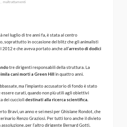
maltrattamenti
 nel luglio di tre anni fa, è stata al centro
AUTO
SPORT
o, soprattutto in occasione del blitz che gli animalisti
MG alle Final 8 di Coppa
del 2012 e che aveva portato anche all’
arresto di dodici
Davis: tennis mondiale e
passione per
quale
l’automobilismo
ando
tre dirigenti responsabili della struttura. La
o prato
abbracciano la stessa causa
imila cani morti a Green Hill
in quattro anni.
787
584
god
9 mesi ago
abbassate, ma l’impianto accusatorio di fondo è stato
essere curati, quando non più utili agli obiettivi
ta dei cuccioli
destinati alla ricerca scientifica.
erto Bravi, un anno e sei mesi per Ghislane Rondot, che
terinario Renzo Graziosi. Per tutti loro anche il divieto
a assoluzione, per l’altro dirigente Bernard Gotti,