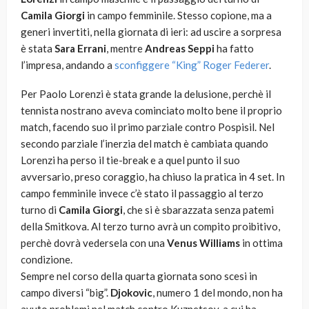
Camila Giorgi
in campo femminile. Stesso copione, ma a
generi invertiti, nella giornata di ieri: ad uscire a sorpresa
è stata
Sara Errani
, mentre
Andreas Seppi
ha fatto
l’impresa, andando a
sconfiggere “King” Roger Federer
.
Per Paolo Lorenzi è stata grande la delusione, perchè il
tennista nostrano aveva cominciato molto bene il proprio
match, facendo suo il primo parziale contro Pospisil. Nel
secondo parziale l’inerzia del match è cambiata quando
Lorenzi ha perso il tie-break e a quel punto il suo
avversario, preso coraggio, ha chiuso la pratica in 4 set. In
campo femminile invece c’è stato il passaggio al terzo
turno di
Camila Giorgi
, che si è sbarazzata senza patemi
della Smitkova. Al terzo turno avrà un compito proibitivo,
perchè dovrà vedersela con una
Venus Williams
in ottima
condizione.
Sempre nel corso della quarta giornata sono scesi in
campo diversi “big”.
Djokovic
, numero 1 del mondo, non ha