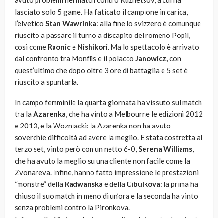
avuto problemi nel match contro Kuznetsov, a cui ha
lasciato solo 5 game. Ha faticato il campione in carica,
l’elvetico
Stan Wawrinka
: alla fine lo svizzero è comunque
riuscito a passare il turno a discapito del romeno Popil,
così come
Raonic
e
Nishikori
. Ma lo spettacolo è arrivato
dal confronto tra Monflis e il polacco
Janowicz,
con
quest’ultimo che dopo oltre 3 ore di battaglia e 5 set è
riuscito a spuntarla.
In campo femminile la quarta giornata ha vissuto sul match
tra la
Azarenka
, che ha vinto a Melbourne le edizioni 2012
e 2013, e la Wozniacki: la Azarenka non ha avuto
soverchie difficoltà ad avere la meglio. E’stata costretta al
terzo set, vinto però con un netto 6-0,
Serena Williams
,
che ha avuto la meglio su una cliente non facile come la
Zvonareva. Infine, hanno fatto impressione le prestazioni
“monstre” della
Radwanska
e della
Cibulkova
: la prima ha
chiuso il suo match in meno di un’ora e la seconda ha vinto
senza problemi contro la Pironkova.