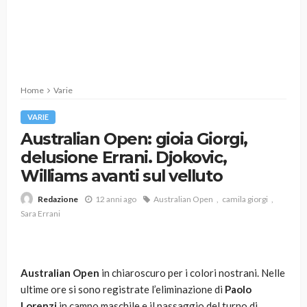
Home
Varie
VARIE
Australian Open: gioia Giorgi,
delusione Errani. Djokovic,
Williams avanti sul velluto
12 anni ago
Australian Open
camila giorgi
Redazione
Sara Errani
Australian Open
in chiaroscuro per i colori nostrani. Nelle
ultime ore si sono registrate l’eliminazione di
Paolo
Lorenzi
in campo maschile e il passaggio del turno di