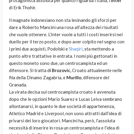
protagonista assoluta per quanto riguarda l’Italia, l’
Inter
di Erik Thohir.
Il magnate indonesiano non sta lesinando gli sforzi per
dare a Roberto Mancini una rosa all’altezza dei risultati
che vuole ottenere. L’Inter vuole a tutti i costi inserirsi nel
duello per il terzo posto, e dopo aver colpito nel segno con
i primi due acquisti, Podolski e
Shaqiri
, sta mettendo a
punto altre trattative in entrata. I nomi più gettonati in
questo moneto sono due, un centrocampista ed un
difensore. Si tratta d
i Brozovic,
Croato attualmente nelle
fila della Dinamo Zagabria, e
Murillo
, difensore del
Granada.
La virata decisa sul centrocampista croato è avvenuta
dopo che le opzioni Mario Suarez e Lucas Leiva sembrano
allontanarsi, in quanto le due società di appartenenza,
Atletico Madrid e Liverpool, non sono attratti dall’idea di
privarsi dei loro giocatori. Mancini ha, però, l’assoluta
necessità di inserire in rosa un centrocampista e l’idea di