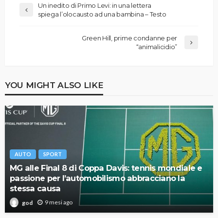
Un inedito di Primo Levi: in una lettera
spiega l’olocausto ad una bambina – Testo
Green Hill, prime condanne per
“animalicidio”
YOU MIGHT ALSO LIKE
AUTO
SPORT
MG alle Final 8 di Coppa Davis: tennis mondiale e
passione per l’automobilismo abbracciano la
stessa causa
9 mesi ago
god