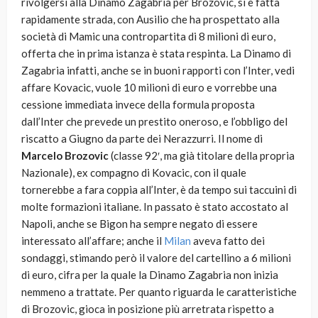
rivolgersi alla Dinamo Zagabria per Brozovic, si è fatta
rapidamente strada, con Ausilio che ha prospettato alla
società di Mamic una contropartita di 8 milioni di euro,
offerta che in prima istanza è stata respinta. La Dinamo di
Zagabria infatti, anche se in buoni rapporti con l’Inter, vedi
affare Kovacic, vuole 10 milioni di euro e vorrebbe una
cessione immediata invece della formula proposta
dall’Inter che prevede un prestito oneroso, e l’obbligo del
riscatto a Giugno da parte dei Nerazzurri. Il nome di
Marcelo Brozovic
(classe 92′, ma già titolare della propria
Nazionale), ex compagno di Kovacic, con il quale
tornerebbe a fara coppia all’Inter, è da tempo sui taccuini di
molte formazioni italiane. In passato è stato accostato al
Napoli, anche se Bigon ha sempre negato di essere
interessato all’affare; anche il
Milan
aveva fatto dei
sondaggi, stimando però il valore del cartellino a 6 milioni
di euro, cifra per la quale la Dinamo Zagabria non inizia
nemmeno a trattate. Per quanto riguarda le caratteristiche
di Brozovic, gioca in posizione più arretrata rispetto a