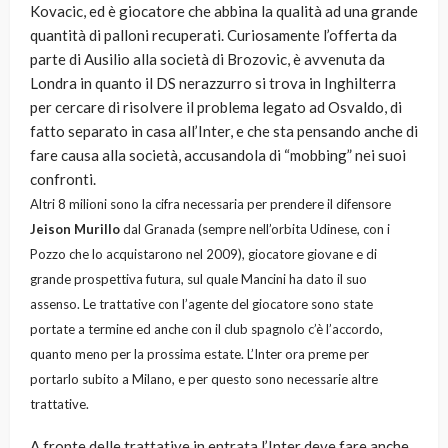
Kovacic, ed è giocatore che abbina la qualità ad una grande
quantità di palloni recuperati. Curiosamente l’offerta da
parte di Ausilio alla società di Brozovic, è avvenuta da
Londra in quanto il DS nerazzurro si trova in Inghilterra
per cercare di risolvere il problema legato ad Osvaldo, di
fatto separato in casa all’Inter, e che sta pensando anche di
fare causa alla società, accusandola di “mobbing” nei suoi
confronti.
Altri 8 milioni sono la cifra necessaria per prendere il difensore
Jeison Murillo
dal Granada (sempre nell’orbita Udinese, con i
Pozzo che lo acquistarono nel 2009), giocatore giovane e di
grande prospettiva futura, sul quale Mancini ha dato il suo
assenso. Le trattative con l’agente del giocatore sono state
portate a termine ed anche con il club spagnolo c’è l’accordo,
quanto meno per la prossima estate. L’Inter ora preme per
portarlo subito a Milano, e per questo sono necessarie altre
trattative.
A fronte delle trattative in entrata l’Inter deve fare anche