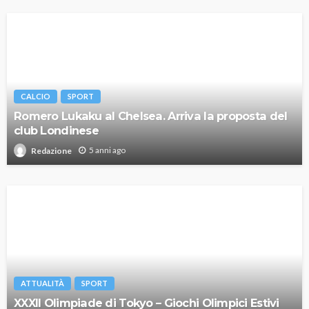
CALCIO
SPORT
Romero Lukaku al Chelsea. Arriva la proposta del
club Londinese
5 anni ago
Redazione
ATTUALITÀ
SPORT
XXXII Olimpiade di Tokyo – Giochi Olimpici Estivi