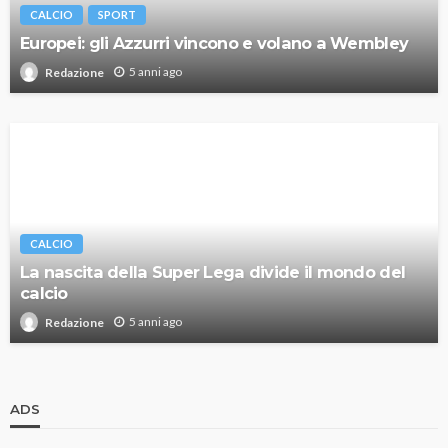
CALCIO
SPORT
Europei: gli Azzurri vincono e volano a Wembley
5 anni ago
Redazione
CALCIO
La nascita della Super Lega divide il mondo del
calcio
5 anni ago
Redazione
ADS